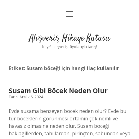
menüyü
Anasayfa
aç
Gizlilik Politikası
Alışveriş Hikaye Kutusu
Yasal Uyarı
Keyifli alışveriş tüyolarıyla tanış!
Hakkımızda
Etiket:
Susam böceği için hangi ilaç kullanılır
Susam Gibi Böcek Neden Olur
Tarih: Aralık 6, 2024
Evde susama benzeyen böcek neden olur? Evde bu
tür böceklerin görünmesi ortamın çok nemli ve
havasız olmasına neden olur. Susam böceği
baklagillerden, tahıllardan, pirinçten, sabundan veya