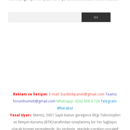
Arama
er yeni giriş
Reklam ve İletişim:
E-mail:
backlinkpaneli@gmail.com
Teams:
forumhizmeti@gmail.com
Whatsapp: 0262 606 0 726
Telegram:
@karabul
Yasal Uyarı:
Sitemiz, 5651 Sayılı Kanun gereğince Bilgi Teknolojileri
ve İletişim Kurumu (BTK) tarafından onaylanmış bir Yer Sağlayıcı
olarak hizmet vermektedir. Bu nedenle, sitedeki içerikleri proaktif