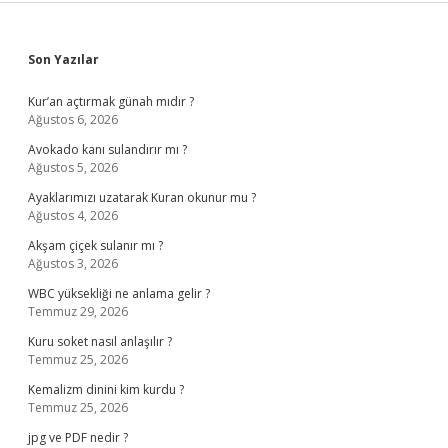
Sidebar
Son Yazılar
Kur’an açtırmak günah mıdır ?
Ağustos 6, 2026
Avokado kanı sulandırır mı ?
Ağustos 5, 2026
Ayaklarımızı uzatarak Kuran okunur mu ?
Ağustos 4, 2026
Akşam çiçek sulanır mı ?
Ağustos 3, 2026
WBC yüksekliği ne anlama gelir ?
Temmuz 29, 2026
Kuru soket nasıl anlaşılır ?
Temmuz 25, 2026
Kemalizm dinini kim kurdu ?
Temmuz 25, 2026
jpg ve PDF nedir ?