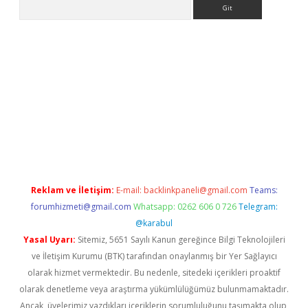
Arama
 yeni giriş
Reklam ve İletişim:
E-mail:
backlinkpaneli@gmail.com
Teams:
forumhizmeti@gmail.com
Whatsapp: 0262 606 0 726
Telegram:
@karabul
Yasal Uyarı:
Sitemiz, 5651 Sayılı Kanun gereğince Bilgi Teknolojileri
ve İletişim Kurumu (BTK) tarafından onaylanmış bir Yer Sağlayıcı
olarak hizmet vermektedir. Bu nedenle, sitedeki içerikleri proaktif
olarak denetleme veya araştırma yükümlülüğümüz bulunmamaktadır.
Ancak, üyelerimiz yazdıkları içeriklerin sorumluluğunu taşımakta olup,