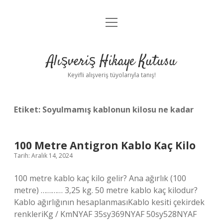
menüyü
Anasayfa
aç
Gizlilik Politikası
Alışveriş Hikaye Kutusu
Yasal Uyarı
Keyifli alışveriş tüyolarıyla tanış!
Hakkımızda
Etiket:
Soyulmamış kablonun kilosu ne kadar
100 Metre Antigron Kablo Kaç Kilo
Tarih: Aralık 14, 2024
100 metre kablo kaç kilo gelir? Ana ağırlık (100
metre) ………… 3,25 kg. 50 metre kablo kaç kilodur?
Kablo ağırlığının hesaplanmasıKablo kesiti çekirdek
renkleriKg / KmNYAF 35sy369NYAF 50sy528NYAF