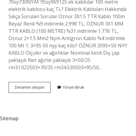
70sy730NYAF 95sy969125 ek kablolar 100 metre
elektrik kablosu kaç TL? Elektrik Kabloları Hakkında
Sıkça Sorulan Sorular Öznur 3X1.5 TTR Kablo 100m
Beyaz Renk %9 indirimle 2.998 TL, ÖZNUR 3X1 MM
TTR KABLO (100 METRE) %31 indirimle 1.776 TL,
Öznur 2×1.5 Mm2 Nym Antigron Kablo %4 indirimle
100 Mt 1. 3×95 50 nyy kaç kilo? ÖZNUR 3X95+50 NYY
KABLO Ölçüler ve ağırlıklar Nominal kesit Dış çap
yaklaşık Net ağırlık yaklaşık 3×50/25
rm31.022503×70/35 rm34.530503×95/50…
100
Devamını okuyun
Yorum Bırak
Metre
Antigron
Kablo
Kaç
Kilo
Sitemap