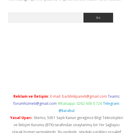
Arama
r yeni giriş
Reklam ve İletişim:
E-mail:
backlinkpaneli@gmail.com
Teams:
forumhizmeti@gmail.com
Whatsapp: 0262 606 0 726
Telegram:
@karabul
Yasal Uyarı:
Sitemiz, 5651 Sayılı Kanun gereğince Bilgi Teknolojileri
ve İletişim Kurumu (BTK) tarafından onaylanmış bir Yer Sağlayıcı
olarak hizmet vermektedir. Bu nedenle, sitedeki içerikleri proaktif