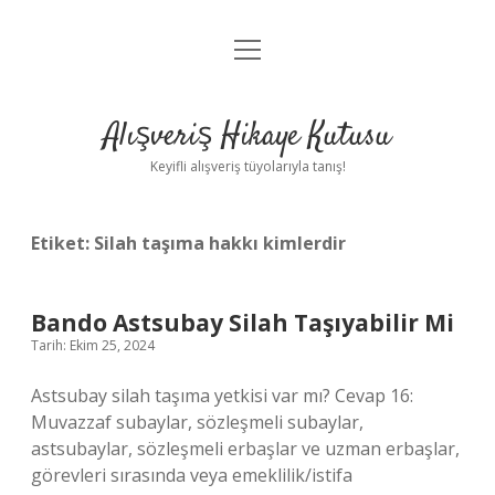
menüyü
Anasayfa
aç
Gizlilik Politikası
Alışveriş Hikaye Kutusu
Yasal Uyarı
Keyifli alışveriş tüyolarıyla tanış!
Hakkımızda
Etiket:
Silah taşıma hakkı kimlerdir
Bando Astsubay Silah Taşıyabilir Mi
Tarih: Ekim 25, 2024
Astsubay silah taşıma yetkisi var mı? Cevap 16:
Muvazzaf subaylar, sözleşmeli subaylar,
astsubaylar, sözleşmeli erbaşlar ve uzman erbaşlar,
görevleri sırasında veya emeklilik/istifa