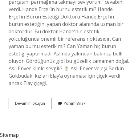
parçasını parmağıma takmayı seviyorum” cevabını
verdi. Hande Erçel’in burnu estetik mi? Hande
Erçel’in Burun Estetiği Doktoru Hande Erçel’in
burun estetiğini yapan doktor alanında uzman bir
doktordur. Bu doktor Hande’nin estetik
yolculuğunda önemli bir referans noktasıdır. Can
yaman burnu estetik mi? Can Yaman hiç burun
estetiği yaptırmadı. Aslında yakından bakınca belli
oluyor. Gördüğünüz gibi bu güzellik tamamen doğal.
Aslı Enver kimle sevgili?
Aslı Enver ve eşi Berkin
Gökbudak, kızları Elay’a oynaması için çiçek verdi
ancak Elay çiçeği…
Aslı
Devamını okuyun
Yorum Bırak
Enver
Burnu
Estetik
Mi
Sitemap