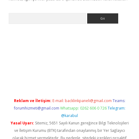
Arama
r yeni giriş
Reklam ve İletişim:
E-mail:
backlinkpaneli@gmail.com
Teams:
forumhizmeti@gmail.com
Whatsapp: 0262 606 0 726
Telegram:
@karabul
Yasal Uyarı:
Sitemiz, 5651 Sayılı Kanun gereğince Bilgi Teknolojileri
ve İletişim Kurumu (BTK) tarafından onaylanmış bir Yer Sağlayıcı
olarak hizmet vermektedir. Bu nedenle, sitedeki içerikleri proaktif