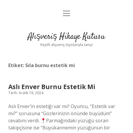
menüyü
Anasayfa
aç
Gizlilik Politikası
Alışveriş Hikaye Kutusu
Yasal Uyarı
Keyifli alışveriş tüyolarıyla tanış!
Hakkımızda
Etiket:
Sıla burnu estetik mi
Aslı Enver Burnu Estetik Mi
Tarih: Aralık 18, 2024
Aslı Enver’in estetiği var mı? Oyuncu, “Estetik var
mı?” sorusuna “Gözlerinizin önünde büyüdüm”
cevabını verdi.
Parmağındaki yüzüğü soran
takipçisine ise “Büyükannemin yüzüğünün bir