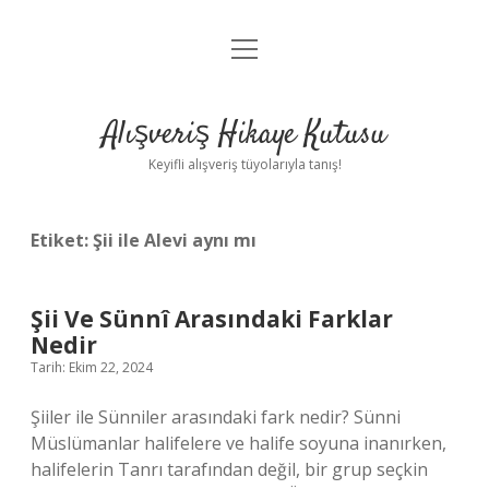
menüyü
Anasayfa
aç
Gizlilik Politikası
Alışveriş Hikaye Kutusu
Yasal Uyarı
Keyifli alışveriş tüyolarıyla tanış!
Hakkımızda
Etiket:
Şii ile Alevi aynı mı
Şii Ve Sünnî Arasındaki Farklar
Nedir
Tarih: Ekim 22, 2024
Şiiler ile Sünniler arasındaki fark nedir? Sünni
Müslümanlar halifelere ve halife soyuna inanırken,
halifelerin Tanrı tarafından değil, bir grup seçkin