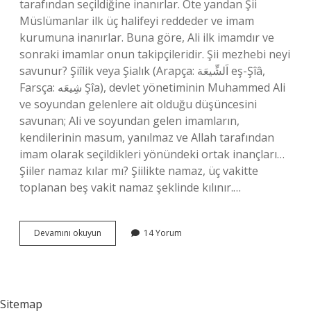
tarafından seçildiğine inanırlar. Öte yandan Şii
Müslümanlar ilk üç halifeyi reddeder ve imam
kurumuna inanırlar. Buna göre, Ali ilk imamdır ve
sonraki imamlar onun takipçileridir. Şii mezhebi neyi
savunur? Şiîlik veya Şialık (Arapça: اَلشِّيعَة eş-Şîâ,
Farsça: شِیعَه Şîa), devlet yönetiminin Muhammed Ali
ve soyundan gelenlere ait olduğu düşüncesini
savunan; Ali ve soyundan gelen imamların,
kendilerinin masum, yanılmaz ve Allah tarafından
imam olarak seçildikleri yönündeki ortak inançları…
Şiiler namaz kılar mı? Şiilikte namaz, üç vakitte
toplanan beş vakit namaz şeklinde kılınır.…
Şii
Devamını okuyun
14 Yorum
Ve
Sünnî
Arasındaki
Farklar
Nedir
Sitemap