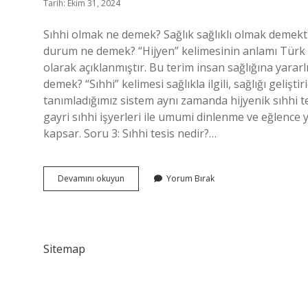
Tarih: Ekim 31, 2024
Sıhhi olmak ne demek? Sağlık sağlıklı olmak demektir
durum ne demek? “Hijyen” kelimesinin anlamı Türk Dil
olarak açıklanmıştır. Bu terim insan sağlığına yararlı
demek? “Sıhhi” kelimesi sağlıkla ilgili, sağlığı gelişt
tanımladığımız sistem aynı zamanda hijyenik sıhhi t
gayri sıhhi işyerleri ile umumi dinlenme ve eğlence ye
kapsar. Soru 3: Sıhhi tesis nedir?…
Sıhhi
Devamını okuyun
Yorum Bırak
Ne
Anlama
Gelir
Sitemap