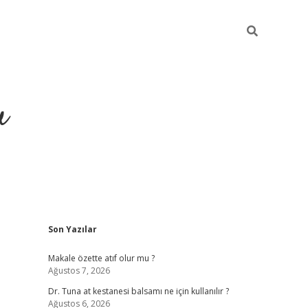
u
Sidebar
Son Yazılar
ilbet casino
betexper yeni gir
Makale özette atıf olur mu ?
Ağustos 7, 2026
Dr. Tuna at kestanesi balsamı ne için kullanılır ?
Ağustos 6, 2026