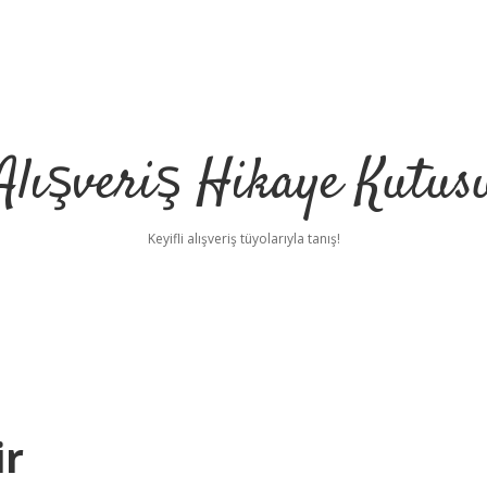
Alışveriş Hikaye Kutus
Keyifli alışveriş tüyolarıyla tanış!
ir