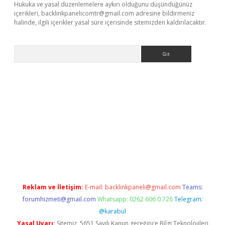
Hukuka ve yasal düzenlemelere aykırı olduğunu düşündüğünüz
içerikleri,
backlinkpanelicomtr@gmail.com
adresine bildirmeniz
halinde, ilgili içerikler yasal süre içerisinde sitemizden kaldırılacaktır.
Arama
r yeni giriş
Reklam ve İletişim:
E-mail:
backlinkpaneli@gmail.com
Teams:
forumhizmeti@gmail.com
Whatsapp: 0262 606 0 726
Telegram:
@karabul
Yasal Uyarı:
Sitemiz, 5651 Sayılı Kanun gereğince Bilgi Teknolojileri