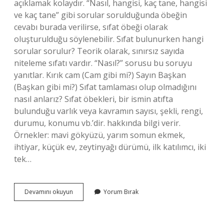
açıklamak kolaydır. “Nasıl, hangisi, kaç tane, hangisi
ve kaç tane” gibi sorular sorulduğunda öbeğin
cevabı burada verilirse, sıfat öbeği olarak
oluşturulduğu söylenebilir. Sıfat bulunurken hangi
sorular sorulur? Teorik olarak, sınırsız sayıda
niteleme sıfatı vardır. “Nasıl?” sorusu bu soruyu
yanıtlar. Kırık cam (Cam gibi mi?) Sayın Başkan
(Başkan gibi mi?) Sıfat tamlaması olup olmadığını
nasıl anlarız? Sıfat öbekleri, bir ismin atıfta
bulunduğu varlık veya kavramın sayısı, şekli, rengi,
durumu, konumu vb.’dir. hakkında bilgi verir.
Örnekler: mavi gökyüzü, yarım somun ekmek,
ihtiyar, küçük ev, zeytinyağı dürümü, ilk katılımcı, iki
tek…
Sıfat
Devamını okuyun
Yorum Bırak
Tamlaması
Hangi
Soruları