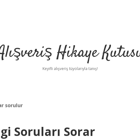
Alışveriş Hikaye Kutus
Keyifli alışveriş tüyolarıyla tanış!
r sorulur
i Soruları Sorar