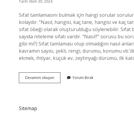
Tarih: Ekim 30, 2024
Sıfat tamlamasını bulmak için hangi sorular sorulur?
kolaydır. “Nasıl, hangisi, kaç tane, hangisi ve kaç t
sıfat öbeği olarak oluşturulduğu söylenebilir. Sıfat
sayıda niteleme sıfatı vardır. “Nasıl?” sorusu bu so
gibi mi?) Sıfat tamlaması olup olmadığını nasıl anları
kavramın sayısı, şekli, rengi, durumu, konumu vb.’d
ekmek, ihtiyar, küçük ev, zeytinyağı dürümü, ilk katıl
Sıfat
Devamını okuyun
Yorum Bırak
Tamlaması
Hangi
Soruları
Sorar
Sitemap