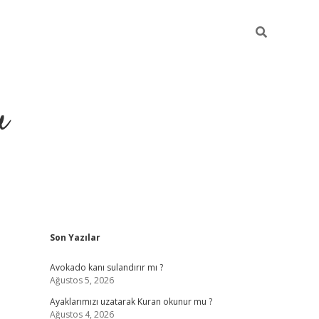
u
Sidebar
Son Yazılar
ilbet casino
betexper yeni gir
Avokado kanı sulandırır mı ?
Ağustos 5, 2026
Ayaklarımızı uzatarak Kuran okunur mu ?
Ağustos 4, 2026