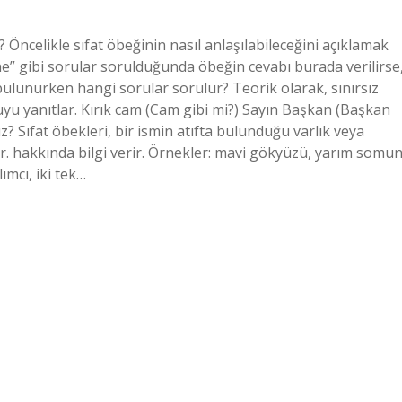
 Öncelikle sıfat öbeğinin nasıl anlaşılabileceğini açıklamak
ane” gibi sorular sorulduğunda öbeğin cevabı burada verilirse
 bulunurken hangi sorular sorulur? Teorik olarak, sınırsız
ruyu yanıtlar. Kırık cam (Cam gibi mi?) Sayın Başkan (Başkan
z? Sıfat öbekleri, bir ismin atıfta bulunduğu varlık veya
ir. hakkında bilgi verir. Örnekler: mavi gökyüzü, yarım somu
ımcı, iki tek…