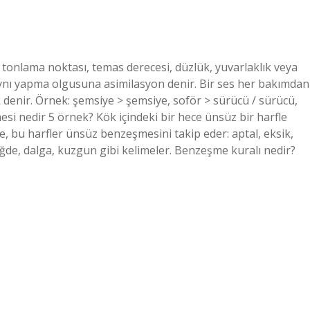
tonlama noktası, temas derecesi, düzlük, yuvarlaklık veya
aynı yapma olgusuna asimilasyon denir. Bir ses her bakımdan
denir. Örnek: şemsiye > şemsiye, soför > sürücü / sürücü,
i nedir 5 örnek? Kök içindeki bir hece ünsüz bir harfle
se, bu harfler ünsüz benzeşmesini takip eder: aptal, eksik,
, iğde, dalga, kuzgun gibi kelimeler. Benzeşme kuralı nedir?