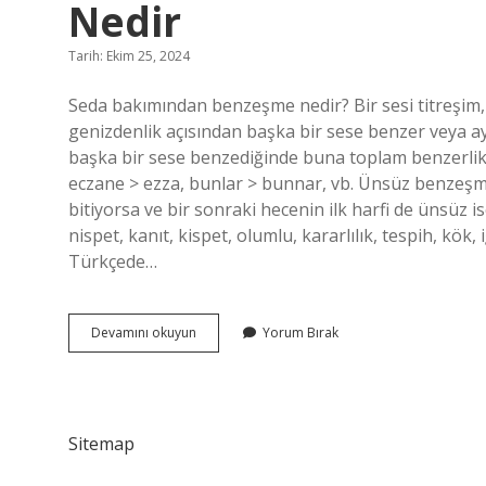
Nedir
Tarih: Ekim 25, 2024
Seda bakımından benzeşme nedir? Bir sesi titreşim, 
genizdenlik açısından başka bir sese benzer veya 
başka bir sese benzediğinde buna toplam benzerlik 
eczane > ezza, bunlar > bunnar, vb. Ünsüz benzeşmes
bitiyorsa ve bir sonraki hecenin ilk harfi de ünsüz i
nispet, kanıt, kispet, olumlu, kararlılık, tespih, kök
Türkçede…
Boğumlanma
Devamını okuyun
Yorum Bırak
Bakımından
Benzeşme
Olayı
Nedir
Sitemap