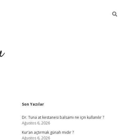
u
Sidebar
Son Yazılar
ilbet casino
betexper yeni gi
Dr. Tuna at kestanesi balsamı ne için kullanılır ?
Ağustos 6, 2026
Kur’an açtırmak günah mıdır ?
Ağustos 6, 2026