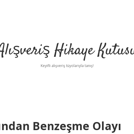
Alışveriş Hikaye Kutus
Keyifli alışveriş tüyolarıyla tanış!
ndan Benzeşme Olayı