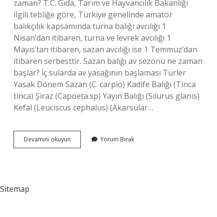
zaman? T.C. Gıda, Tarım ve Hayvancılık Bakanlığı
İlgili tebliğe göre, Türkiye genelinde amatör
balıkçılık kapsamında turna balığı avcılığı 1
Nisan’dan itibaren, turna ve levrek avcılığı 1
Mayıs’tan itibaren, sazan avcılığı ise 1 Temmuz’dan
itibaren serbesttir. Sazan balığı av sezonu ne zaman
başlar? İç sularda av yasağının başlaması Türler
Yasak Dönem Sazan (C. carpio) Kadife Balığı (Tinca
tinca) Şiraz (Capoeta.sp) Yayın Balığı (Silurus glanis)
Kefal (Leuciscus cephalus) (Akarsular…
Sazan
Devamını okuyun
Yorum Bırak
Avı
Ne
Zaman
Başlar
2024
Sitemap