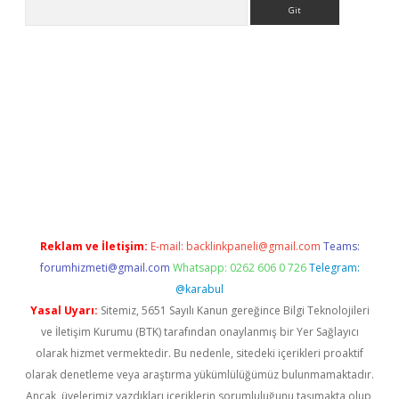
Arama
r yeni giriş
Reklam ve İletişim:
E-mail:
backlinkpaneli@gmail.com
Teams:
forumhizmeti@gmail.com
Whatsapp: 0262 606 0 726
Telegram:
@karabul
Yasal Uyarı:
Sitemiz, 5651 Sayılı Kanun gereğince Bilgi Teknolojileri
ve İletişim Kurumu (BTK) tarafından onaylanmış bir Yer Sağlayıcı
olarak hizmet vermektedir. Bu nedenle, sitedeki içerikleri proaktif
olarak denetleme veya araştırma yükümlülüğümüz bulunmamaktadır.
Ancak, üyelerimiz yazdıkları içeriklerin sorumluluğunu taşımakta olup,