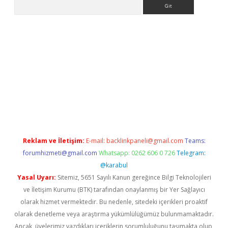
Arama
r yeni giriş
Reklam ve İletişim:
E-mail:
backlinkpaneli@gmail.com
Teams:
forumhizmeti@gmail.com
Whatsapp: 0262 606 0 726
Telegram:
@karabul
Yasal Uyarı:
Sitemiz, 5651 Sayılı Kanun gereğince Bilgi Teknolojileri
ve İletişim Kurumu (BTK) tarafından onaylanmış bir Yer Sağlayıcı
olarak hizmet vermektedir. Bu nedenle, sitedeki içerikleri proaktif
olarak denetleme veya araştırma yükümlülüğümüz bulunmamaktadır.
Ancak, üyelerimiz yazdıkları içeriklerin sorumluluğunu taşımakta olup,