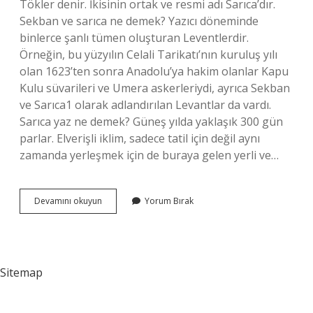
Tökler denir. İkisinin ortak ve resmi adı Sarıca’dır.
Sekban ve sarıca ne demek? Yazıcı döneminde
binlerce şanlı tümen oluşturan Leventlerdir.
Örneğin, bu yüzyılın Celali Tarikatı’nın kuruluş yılı
olan 1623’ten sonra Anadolu’ya hakim olanlar Kapu
Kulu süvarileri ve Umera askerleriydi, ayrıca Sekban
ve Sarıca1 olarak adlandırılan Levantlar da vardı.
Sarıca yaz ne demek? Güneş yılda yaklaşık 300 gün
parlar. Elverişli iklim, sadece tatil için değil aynı
zamanda yerleşmek için de buraya gelen yerli ve…
Tarihte
Devamını okuyun
Yorum Bırak
Sarıca
Ne
Demek
Sitemap