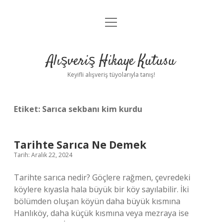
menüyü
Anasayfa
aç
Gizlilik Politikası
Alışveriş Hikaye Kutusu
Yasal Uyarı
Keyifli alışveriş tüyolarıyla tanış!
Hakkımızda
Etiket:
Sarıca sekbanı kim kurdu
Tarihte Sarıca Ne Demek
Tarih: Aralık 22, 2024
Tarihte sarıca nedir? Göçlere rağmen, çevredeki
köylere kıyasla hala büyük bir köy sayılabilir. İki
bölümden oluşan köyün daha büyük kısmına
Hanlıköy, daha küçük kısmına veya mezraya ise