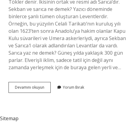
Tökler denir. İkisinin ortak ve resmi adı Sarıca’dır.
Sekban ve sarıca ne demek? Yazıcı döneminde
binlerce şanlı tümen oluşturan Leventlerdir.
Örneğin, bu yüzyılın Celali Tarikatı’nın kuruluş yılı
olan 1623’ten sonra Anadolu’ya hakim olanlar Kapu
Kulu süvarileri ve Umera askerleriydi, ayrıca Sekban
ve Sarıca1 olarak adlandırılan Levantlar da vardı.
Sarıca yaz ne demek? Güneş yılda yaklaşık 300 gün
parlar. Elverişli iklim, sadece tatil için değil aynı
zamanda yerleşmek için de buraya gelen yerli ve…
Tarihte
Devamını okuyun
Yorum Bırak
Sarıca
Ne
Demek
Sitemap