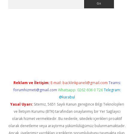
Arama
er yeni giriş
Reklam ve İletişim:
E-mail:
backlinkpaneli@gmail.com
Teams:
forumhizmeti@gmail.com
Whatsapp: 0262 606 0 726
Telegram:
@karabul
Yasal Uyarı:
Sitemiz, 5651 Sayılı Kanun gereğince Bilgi Teknolojileri
ve İletişim Kurumu (BTK) tarafından onaylanmış bir Yer Sağlayıcı
olarak hizmet vermektedir. Bu nedenle, sitedeki içerikleri proaktif
olarak denetleme veya araştırma yükümlülüğümüz bulunmamaktadır.
Ancak, üyelerimiz yazdıkları içeriklerin sorumluluğunu taşımakta olup,