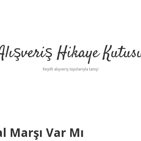
Alışveriş Hikaye Kutus
Keyifli alışveriş tüyolarıyla tanış!
lal Marşı Var Mı