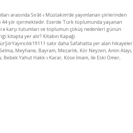
ılları arasında Sırât-ı Müstakim’de yayımlanan şiirlerinden
m 44 şiir içermektedir. Eserde Türk toplumunda yaşanan
tılara karşı tutumları ve toplumun çöküş nedenleri günün
angi kitapta yer alır? Kitabın Kapağı
iirYayıncılık19111 satır daha Safahatta yer alan hikayeler
r, Selma, Meyhane, Bayram, Mezarlık, Kör Neyzen, Amin Alayı,
u, Bebek Yahut Hakk-ı Karar, Köse İmam, ile Eski Ömer,