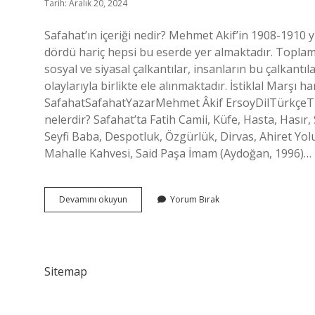
Tarih: Aralık 20, 2024
Safahat’ın içeriği nedir? Mehmet Akif’in 1908-1910 y
dördü hariç hepsi bu eserde yer almaktadır. Topla
sosyal ve siyasal çalkantılar, insanların bu çalkan
olaylarıyla birlikte ele alınmaktadır. İstiklal Marşı h
SafahatSafahatYazarMehmet Âkif ErsoyDilTürkçeTürŞ
nelerdir? Safahat’ta Fatih Camii, Küfe, Hasta, Hası
Seyfi Baba, Despotluk, Özgürlük, Dirvas, Ahiret Yol
Mahalle Kahvesi, Said Paşa İmam (Aydoğan, 1996)…
Safahat
Devamını okuyun
Yorum Bırak
Içinde
İStiklal
Marşı
Var
Mı
Sitemap