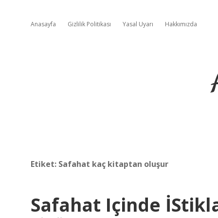
Anasayfa
Gizlilik Politikası
Yasal Uyarı
Hakkımızda
Etiket:
Safahat kaç kitaptan oluşur
Safahat Içinde İStik