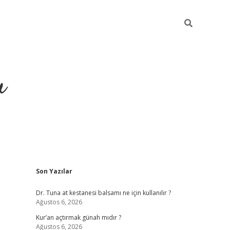
u
Sidebar
Son Yazılar
ilbet casino
betexper yeni gi
Dr. Tuna at kestanesi balsamı ne için kullanılır ?
Ağustos 6, 2026
Kur’an açtırmak günah mıdır ?
Ağustos 6, 2026