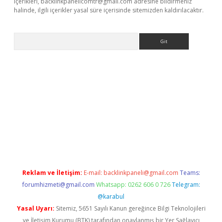
içerikleri,
backlinkpanelicomtr@gmail.com
adresine bildirmeniz
halinde, ilgili içerikler yasal süre içerisinde sitemizden kaldırılacaktır.
Arama
r yeni giriş
Reklam ve İletişim:
E-mail:
backlinkpaneli@gmail.com
Teams:
forumhizmeti@gmail.com
Whatsapp: 0262 606 0 726
Telegram:
@karabul
Yasal Uyarı:
Sitemiz, 5651 Sayılı Kanun gereğince Bilgi Teknolojileri
ve İletişim Kurumu (BTK) tarafından onaylanmış bir Yer Sağlayıcı