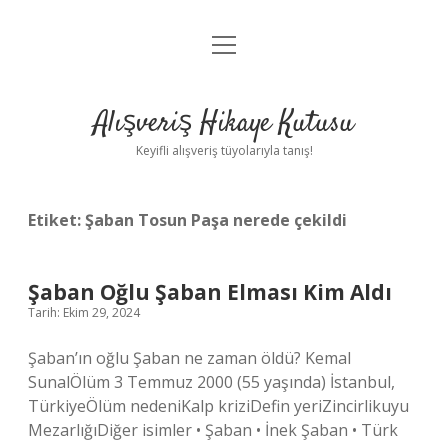
menüyü
Anasayfa
aç
Gizlilik Politikası
Alışveriş Hikaye Kutusu
Yasal Uyarı
Keyifli alışveriş tüyolarıyla tanış!
Hakkımızda
Etiket:
Şaban Tosun Paşa nerede çekildi
Şaban Oğlu Şaban Elması Kim Aldı
Tarih: Ekim 29, 2024
Şaban’ın oğlu Şaban ne zaman öldü? Kemal
SunalÖlüm 3 Temmuz 2000 (55 yaşında) İstanbul,
TürkiyeÖlüm nedeniKalp kriziDefin yeriZincirlikuyu
MezarlığıDiğer isimler • Şaban • İnek Şaban • Türk