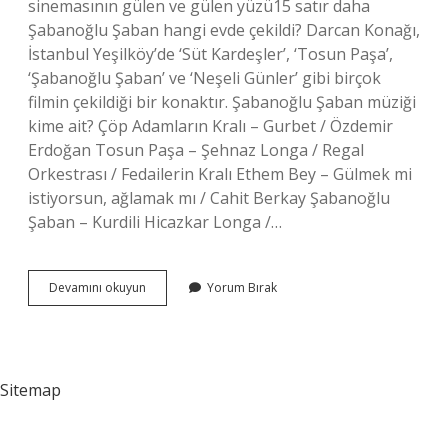
sinemasının gülen ve gülen yüzü15 satır daha
Şabanoğlu Şaban hangi evde çekildi? Darcan Konağı,
İstanbul Yeşilköy’de ‘Süt Kardeşler’, ‘Tosun Paşa’,
‘Şabanoğlu Şaban’ ve ‘Neşeli Günler’ gibi birçok
filmin çekildiği bir konaktır. Şabanoğlu Şaban müziği
kime ait? Çöp Adamların Kralı – Gurbet / Özdemir
Erdoğan Tosun Paşa – Şehnaz Longa / Regal
Orkestrası / Fedailerin Kralı Ethem Bey – Gülmek mi
istiyorsun, ağlamak mı / Cahit Berkay Şabanoğlu
Şaban – Kurdili Hicazkar Longa /…
Şaban
Devamını okuyun
Yorum Bırak
Oğlu
Şaban
Elması
Kim
Aldı
Sitemap