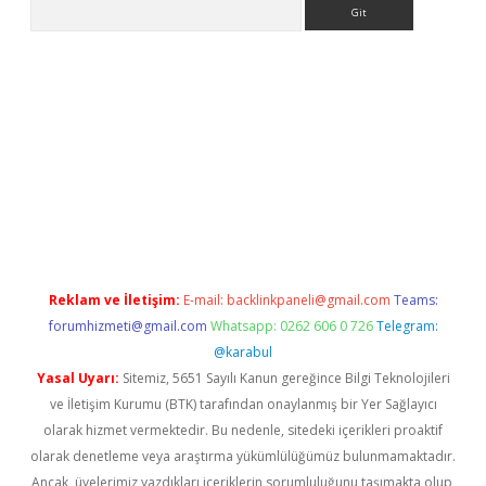
Arama
r yeni giriş
Reklam ve İletişim:
E-mail:
backlinkpaneli@gmail.com
Teams:
forumhizmeti@gmail.com
Whatsapp: 0262 606 0 726
Telegram:
@karabul
Yasal Uyarı:
Sitemiz, 5651 Sayılı Kanun gereğince Bilgi Teknolojileri
ve İletişim Kurumu (BTK) tarafından onaylanmış bir Yer Sağlayıcı
olarak hizmet vermektedir. Bu nedenle, sitedeki içerikleri proaktif
olarak denetleme veya araştırma yükümlülüğümüz bulunmamaktadır.
Ancak, üyelerimiz yazdıkları içeriklerin sorumluluğunu taşımakta olup,