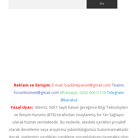
Arama
r yeni giriş
Reklam ve İletişim:
E-mail:
backlinkpaneli@gmail.com
Teams:
forumhizmeti@gmail.com
Whatsapp: 0262 606 0 726
Telegram:
@karabul
Yasal Uyarı:
Sitemiz, 5651 Sayılı Kanun gereğince Bilgi Teknolojileri
ve İletişim Kurumu (BTK) tarafından onaylanmış bir Yer Sağlayıcı
olarak hizmet vermektedir. Bu nedenle, sitedeki içerikleri proaktif
olarak denetleme veya araştırma yükümlülüğümüz bulunmamaktadır.
Ancak, üyelerimiz yazdıkları içeriklerin sorumluluğunu taşımakta olup,