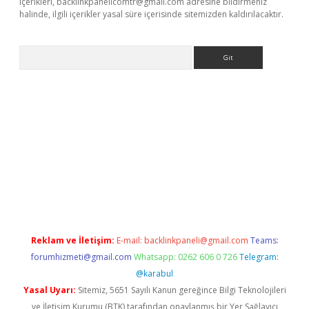
içerikleri,
backlinkpanelicomtr@gmail.com
adresine bildirmeniz
halinde, ilgili içerikler yasal süre içerisinde sitemizden kaldırılacaktır.
Arama
r yeni giriş
Reklam ve İletişim:
E-mail:
backlinkpaneli@gmail.com
Teams:
forumhizmeti@gmail.com
Whatsapp: 0262 606 0 726
Telegram:
@karabul
Yasal Uyarı:
Sitemiz, 5651 Sayılı Kanun gereğince Bilgi Teknolojileri
ve İletişim Kurumu (BTK) tarafından onaylanmış bir Yer Sağlayıcı