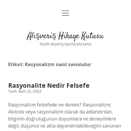
menüyü
Anasayfa
aç
Gizlilik Politikası
Alışveriş Hikaye Kutusu
Yasal Uyarı
Keyifli alışveriş tüyolarıyla tanış!
Hakkımızda
Etiket:
Rasyonalizm nasıl savunulur
Rasyonalite Nedir Felsefe
Tarih: Ekim 22, 2024
Rasyonalizm felsefede ne demek? Rasyonalizm;
Akılcılık veya rasyonalizm olarak da adlandırılan,
bilginin doğruluğunun duyumlara ve deneyimlere
değil, düşünce ve akla dayandırılabileceğini savunan