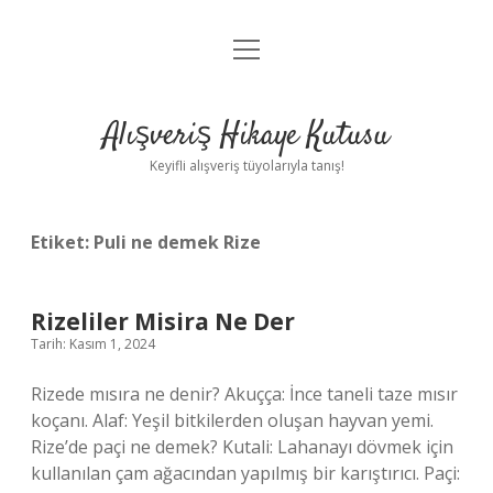
menüyü
Anasayfa
aç
Gizlilik Politikası
Alışveriş Hikaye Kutusu
Yasal Uyarı
Keyifli alışveriş tüyolarıyla tanış!
Hakkımızda
Etiket:
Puli ne demek Rize
Rizeliler Misira Ne Der
Tarih: Kasım 1, 2024
Rizede mısıra ne denir? Akuçça: İnce taneli taze mısır
koçanı. Alaf: Yeşil bitkilerden oluşan hayvan yemi.
Rize’de paçi ne demek? Kutali: Lahanayı dövmek için
kullanılan çam ağacından yapılmış bir karıştırıcı. Paçi: