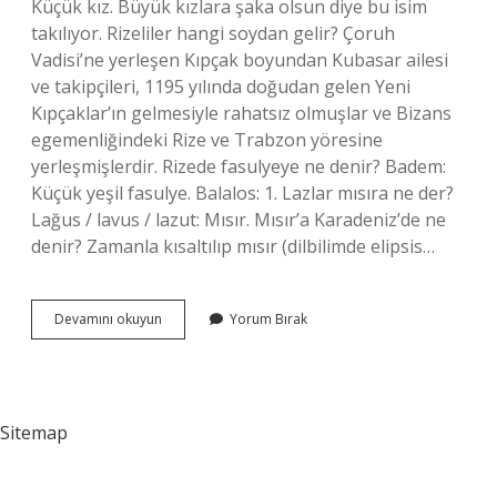
Küçük kız. Büyük kızlara şaka olsun diye bu isim
takılıyor. Rizeliler hangi soydan gelir? Çoruh
Vadisi’ne yerleşen Kıpçak boyundan Kubasar ailesi
ve takipçileri, 1195 yılında doğudan gelen Yeni
Kıpçaklar’ın gelmesiyle rahatsız olmuşlar ve Bizans
egemenliğindeki Rize ve Trabzon yöresine
yerleşmişlerdir. Rizede fasulyeye ne denir? Badem:
Küçük yeşil fasulye. Balalos: 1. Lazlar mısıra ne der?
Lağus / lavus / lazut: Mısır. Mısır’a Karadeniz’de ne
denir? Zamanla kısaltılıp mısır (dilbilimde elipsis…
Rizeliler
Devamını okuyun
Yorum Bırak
Misira
Ne
Der
Sitemap