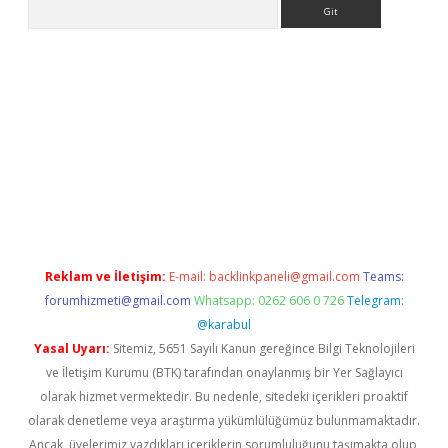
Arama
 yeni giriş
Reklam ve İletişim:
E-mail:
backlinkpaneli@gmail.com
Teams:
forumhizmeti@gmail.com
Whatsapp: 0262 606 0 726
Telegram:
@karabul
Yasal Uyarı:
Sitemiz, 5651 Sayılı Kanun gereğince Bilgi Teknolojileri
ve İletişim Kurumu (BTK) tarafından onaylanmış bir Yer Sağlayıcı
olarak hizmet vermektedir. Bu nedenle, sitedeki içerikleri proaktif
olarak denetleme veya araştırma yükümlülüğümüz bulunmamaktadır.
Ancak, üyelerimiz yazdıkları içeriklerin sorumluluğunu taşımakta olup,