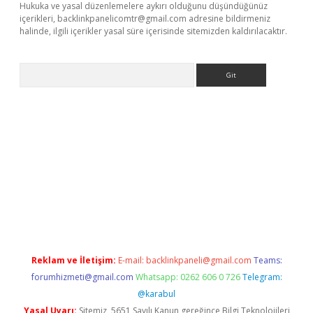
Hukuka ve yasal düzenlemelere aykırı olduğunu düşündüğünüz
içerikleri,
backlinkpanelicomtr@gmail.com
adresine bildirmeniz
halinde, ilgili içerikler yasal süre içerisinde sitemizden kaldırılacaktır.
Arama
r yeni giriş
Reklam ve İletişim:
E-mail:
backlinkpaneli@gmail.com
Teams:
forumhizmeti@gmail.com
Whatsapp: 0262 606 0 726
Telegram:
@karabul
Yasal Uyarı:
Sitemiz, 5651 Sayılı Kanun gereğince Bilgi Teknolojileri