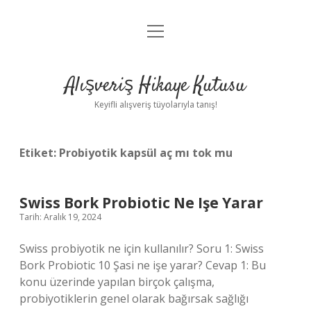
menüyü
Anasayfa
aç
Gizlilik Politikası
Alışveriş Hikaye Kutusu
Yasal Uyarı
Keyifli alışveriş tüyolarıyla tanış!
Hakkımızda
Etiket:
Probiyotik kapsül aç mı tok mu
Swiss Bork Probiotic Ne Işe Yarar
Tarih: Aralık 19, 2024
Swiss probiyotik ne için kullanılır? Soru 1: Swiss
Bork Probiotic 10 Şasi ne işe yarar? Cevap 1: Bu
konu üzerinde yapılan birçok çalışma,
probiyotiklerin genel olarak bağırsak sağlığı