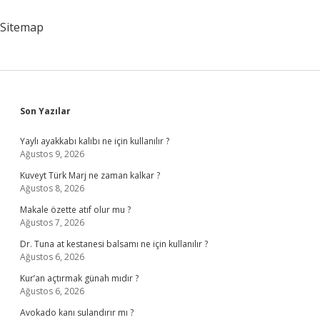
Işe
Yarar
Sitemap
Sidebar
Son Yazılar
Yaylı ayakkabı kalıbı ne için kullanılır ?
Ağustos 9, 2026
Kuveyt Türk Marj ne zaman kalkar ?
Ağustos 8, 2026
Makale özette atıf olur mu ?
Ağustos 7, 2026
Dr. Tuna at kestanesi balsamı ne için kullanılır ?
Ağustos 6, 2026
Kur’an açtırmak günah mıdır ?
Ağustos 6, 2026
Avokado kanı sulandırır mı ?