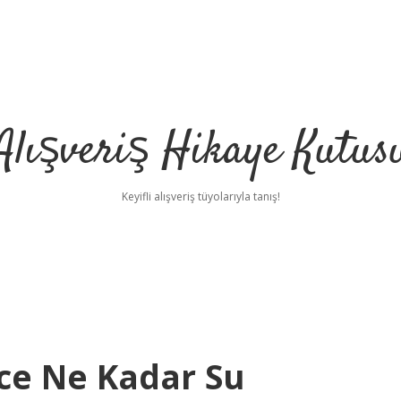
Alışveriş Hikaye Kutus
Keyifli alışveriş tüyolarıyla tanış!
nce Ne Kadar Su