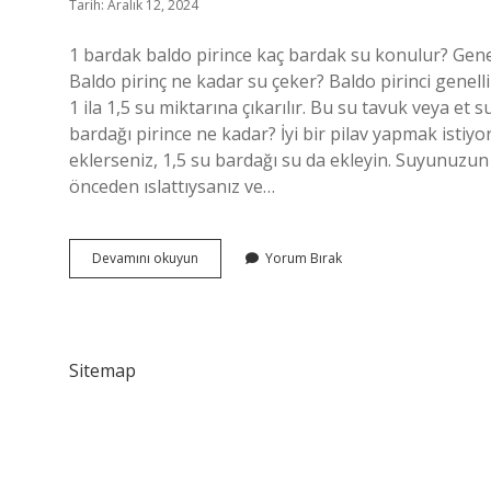
Tarih: Aralık 12, 2024
1 bardak baldo pirince kaç bardak su konulur? Genelli
Baldo pirinç ne kadar su çeker? Baldo pirinci genell
1 ila 1,5 su miktarına çıkarılır. Bu su tavuk veya et s
bardağı pirince ne kadar? İyi bir pilav yapmak istiyor
eklerseniz, 1,5 su bardağı su da ekleyin. Suyunuzun
önceden ıslattıysanız ve…
1
Devamını okuyun
Yorum Bırak
Bardak
Baldo
Pirince
Ne
Kadar
Sitemap
Su