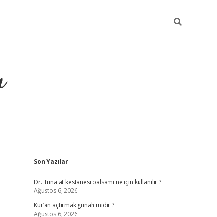
u
Sidebar
Son Yazılar
ilbet casino
betexper yeni gi
Dr. Tuna at kestanesi balsamı ne için kullanılır ?
Ağustos 6, 2026
Kur’an açtırmak günah mıdır ?
Ağustos 6, 2026