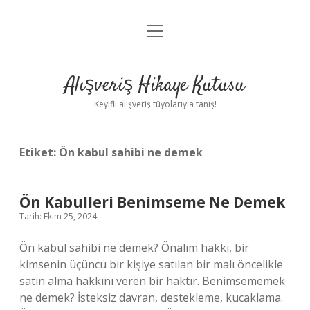
menüyü
Anasayfa
aç
Gizlilik Politikası
Alışveriş Hikaye Kutusu
Yasal Uyarı
Keyifli alışveriş tüyolarıyla tanış!
Hakkımızda
Etiket:
Ön kabul sahibi ne demek
Ön Kabulleri Benimseme Ne Demek
Tarih: Ekim 25, 2024
Ön kabul sahibi ne demek? Önalım hakkı, bir
kimsenin üçüncü bir kişiye satılan bir malı öncelikle
satın alma hakkını veren bir haktır. Benimsememek
ne demek? İsteksiz davran, destekleme, kucaklama.