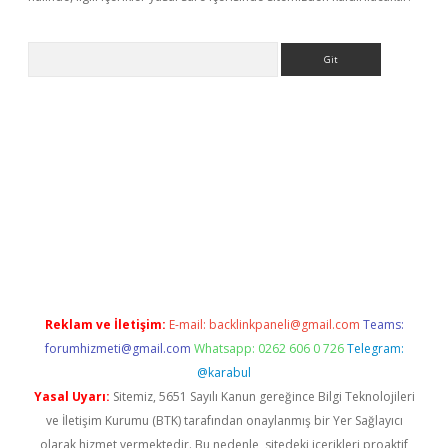
Arama
r yeni giriş
Reklam ve İletişim:
E-mail:
backlinkpaneli@gmail.com
Teams:
forumhizmeti@gmail.com
Whatsapp: 0262 606 0 726
Telegram:
@karabul
Yasal Uyarı:
Sitemiz, 5651 Sayılı Kanun gereğince Bilgi Teknolojileri
ve İletişim Kurumu (BTK) tarafından onaylanmış bir Yer Sağlayıcı
olarak hizmet vermektedir. Bu nedenle, sitedeki içerikleri proaktif