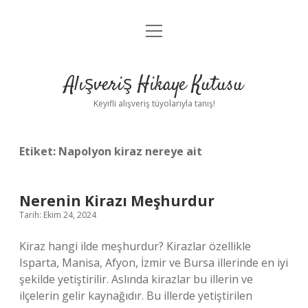
menüyü
Anasayfa
aç
Gizlilik Politikası
Alışveriş Hikaye Kutusu
Yasal Uyarı
Keyifli alışveriş tüyolarıyla tanış!
Hakkımızda
Etiket:
Napolyon kiraz nereye ait
Nerenin Kirazı Meşhurdur
Tarih: Ekim 24, 2024
Kiraz hangi ilde meşhurdur? Kirazlar özellikle
Isparta, Manisa, Afyon, İzmir ve Bursa illerinde en iyi
şekilde yetiştirilir. Aslında kirazlar bu illerin ve
ilçelerin gelir kaynağıdır. Bu illerde yetiştirilen