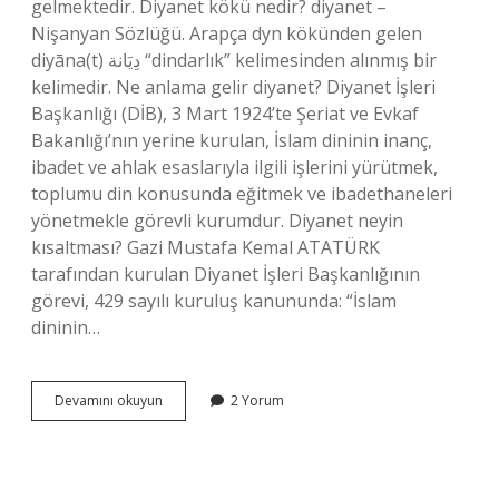
gelmektedir. Diyanet kökü nedir? diyanet –
Nişanyan Sözlüğü. Arapça dyn kökünden gelen
diyāna(t) دِيَانة “dindarlık” kelimesinden alınmış bir
kelimedir. Ne anlama gelir diyanet? Diyanet İşleri
Başkanlığı (DİB), 3 Mart 1924’te Şeriat ve Evkaf
Bakanlığı’nın yerine kurulan, İslam dininin inanç,
ibadet ve ahlak esaslarıyla ilgili işlerini yürütmek,
toplumu din konusunda eğitmek ve ibadethaneleri
yönetmekle görevli kurumdur. Diyanet neyin
kısaltması? Gazi Mustafa Kemal ATATÜRK
tarafından kurulan Diyanet İşleri Başkanlığının
görevi, 429 sayılı kuruluş kanununda: “İslam
dininin…
Diyanet
Devamını okuyun
2 Yorum
In
Kelime
Anlamı
Nedir