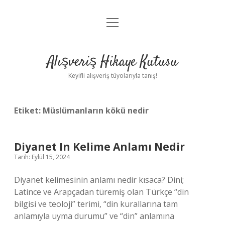
menüyü
Anasayfa
aç
Gizlilik Politikası
Alışveriş Hikaye Kutusu
Yasal Uyarı
Keyifli alışveriş tüyolarıyla tanış!
Hakkımızda
Etiket:
Müslümanların kökü nedir
Diyanet In Kelime Anlamı Nedir
Tarih: Eylül 15, 2024
Diyanet kelimesinin anlamı nedir kısaca? Dini;
Latince ve Arapçadan türemiş olan Türkçe “din
bilgisi ve teoloji” terimi, “din kurallarına tam
anlamıyla uyma durumu” ve “din” anlamına