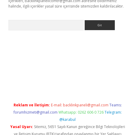
içerikleri,
backlinkpanelicomtr@gmail.com
adresine bildirmeniz
halinde, ilgili içerikler yasal süre içerisinde sitemizden kaldırılacaktır.
Arama
r yeni giriş
Reklam ve İletişim:
E-mail:
backlinkpaneli@gmail.com
Teams:
forumhizmeti@gmail.com
Whatsapp: 0262 606 0 726
Telegram:
@karabul
Yasal Uyarı:
Sitemiz, 5651 Sayılı Kanun gereğince Bilgi Teknolojileri
ve İletişim Kurumu (BTK) tarafından onaylanmış bir Yer Sağlayıcı