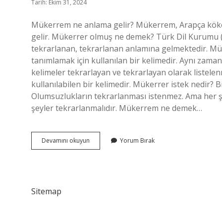
Tarih: Ekim 31, 2024
Mükerrem ne anlama gelir? Mükerrem, Arapça kökenli 
gelir. Mükerrer olmuş ne demek? Türk Dil Kurumu (
tekrarlanan, tekrarlanan anlamına gelmektedir. Mük
tanımlamak için kullanılan bir kelimedir. Aynı zam
kelimeler tekrarlayan ve tekrarlayan olarak liste
kullanılabilen bir kelimedir. Mükerrer istek nedir? B
Olumsuzlukların tekrarlanması istenmez. Ama her ş
şeyler tekrarlanmalıdır. Mükerrem ne demek…
Mükerrem
Devamını okuyun
Yorum Bırak
Ne
Demek
Tdk
Sitemap