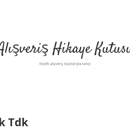
Alışveriş Hikaye Kutus
Keyifli alışveriş tüyolarıyla tanış!
k Tdk