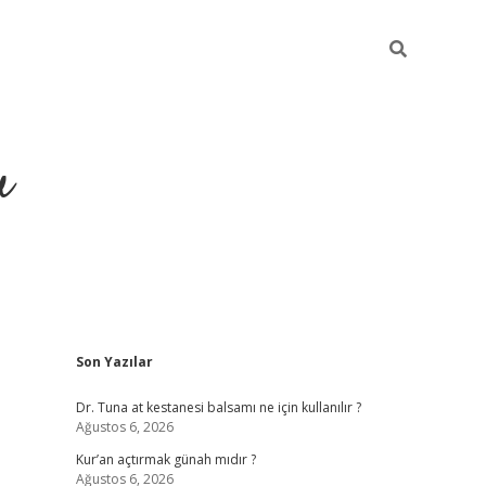
u
Sidebar
Son Yazılar
ilbet casino
betexper yeni gir
Dr. Tuna at kestanesi balsamı ne için kullanılır ?
Ağustos 6, 2026
Kur’an açtırmak günah mıdır ?
Ağustos 6, 2026