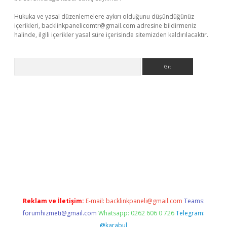
Hukuka ve yasal düzenlemelere aykırı olduğunu düşündüğünüz
içerikleri,
backlinkpanelicomtr@gmail.com
adresine bildirmeniz
halinde, ilgili içerikler yasal süre içerisinde sitemizden kaldırılacaktır.
Arama
r yeni giriş
Reklam ve İletişim:
E-mail:
backlinkpaneli@gmail.com
Teams:
forumhizmeti@gmail.com
Whatsapp: 0262 606 0 726
Telegram:
@karabul