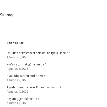
Milli
Bayramların
Nasıl
Sitemap
Bir
Önemi
Vardır
Sidebar
Son Yazılar
Dr. Tuna at kestanesi balsamı ne için kullanılır ?
Ağustos 6, 2026
Kur’an açtırmak günah mıdır ?
Ağustos 6, 2026
Avokado kanı sulandırır mı ?
Ağustos 5, 2026
Ayaklarımızı uzatarak Kuran okunur mu ?
Ağustos 4, 2026
Akşam çiçek sulanır mı ?
Ağustos 3, 2026