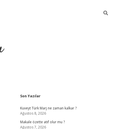
u
Sidebar
Son Yazılar
ilbet casino
betexper yeni gi
Kuveyt Türk Marj ne zaman kalkar ?
Ağustos 8, 2026
Makale özette atıf olur mu ?
Ağustos 7, 2026