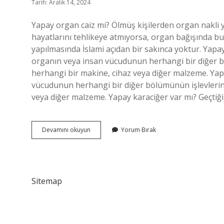
Tarih: Aralık 14, 2024
Yapay organ caiz mi? Ölmüş kişilerden organ nakli ya
hayatlarını tehlikeye atmıyorsa, organ bağışında b
yapılmasında İslami açıdan bir sakınca yoktur. Yapa
organın veya insan vücudunun herhangi bir diğer bö
herhangi bir makine, cihaz veya diğer malzeme. Yap
vücudunun herhangi bir diğer bölümünün işlevlerini
veya diğer malzeme. Yapay karaciğer var mı? Geçtiğ
Bir
Devamını okuyun
Yorum Bırak
Yapay
Organ
Nasıl
Üretilir
Sitemap