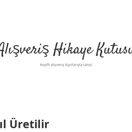
Alışveriş Hikaye Kutus
Keyifli alışveriş tüyolarıyla tanış!
l Üretilir