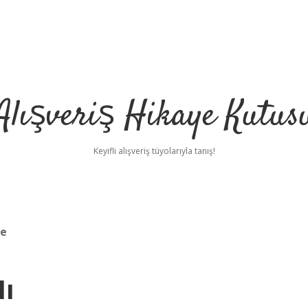
Alışveriş Hikaye Kutus
Keyifli alışveriş tüyolarıyla tanış!
re
Mı