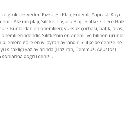
e girilecek yerler: Kızkalesi Plajı, Erdemli, Yapraklı Koyu,
Erdemli. Akkum plajı, Silifke. Taşucu Plajı, Silifke.7. Tece Halk
 meşhur? Bunlardan en önemlileri; yüksük çorbası, batik, arasi,
n önemlilerindendir. Silifke’nin en önemli ve bilinen ürünleri
bilenlere göre en iyi ayran ayrandır. Silifke’de denize ne
uyu sıcaklığı yaz aylarında (Haziran, Temmuz, Ağustos)
n sonlarına doğru deniz…