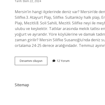
Tarih: Ekim 22, 2024
Mersin’in hangi ilçelerinde deniz var? Mersin’de deniz
Silifke.3. Atayurt Plajı, Silifke. Sultanköy halk plajı, 
Plajı, Mezitli.8. Soli Sahili, Mezitli. Silifke neyi ile
ulubu ve keşkektir. Tatlılar arasında mekik tatlısı e
yoğurt ve ayrandır. Yöre köylülerine ve damak tadını 
zaman girilir? Mersin Silifke Susanoğlu’nda deniz s
ortalama 24-25 derece aralığındadır. Temmuz ayını
Silifkede
Devamını okuyun
12 Yorum
Deniz
Var
Mı
Sitemap