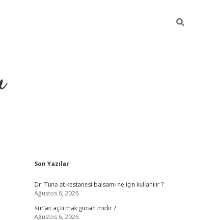
u
Sidebar
Son Yazılar
ilbet casino
betexper yeni gi
Dr. Tuna at kestanesi balsamı ne için kullanılır ?
Ağustos 6, 2026
Kur’an açtırmak günah mıdır ?
Ağustos 6, 2026