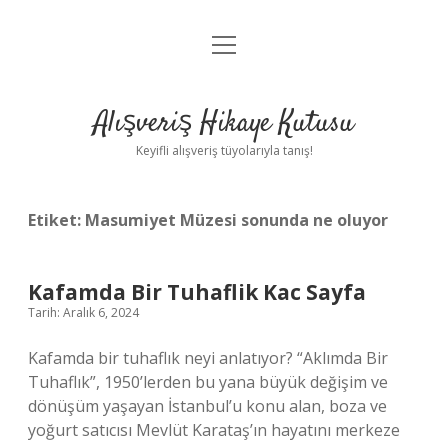
menüyü
Anasayfa
aç
Gizlilik Politikası
Alışveriş Hikaye Kutusu
Yasal Uyarı
Keyifli alışveriş tüyolarıyla tanış!
Hakkımızda
Etiket:
Masumiyet Müzesi sonunda ne oluyor
Kafamda Bir Tuhaflik Kac Sayfa
Tarih: Aralık 6, 2024
Kafamda bir tuhaflık neyi anlatıyor? “Aklımda Bir
Tuhaflık”, 1950’lerden bu yana büyük değişim ve
dönüşüm yaşayan İstanbul’u konu alan, boza ve
yoğurt satıcısı Mevlüt Karataş’ın hayatını merkeze