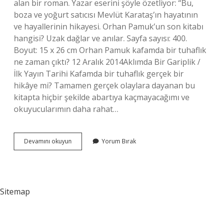
alan bir roman. Yazar eserini şöyle özetliyor: “Bu,
boza ve yoğurt satıcısı Mevlüt Karataş’ın hayatının
ve hayallerinin hikayesi. Orhan Pamuk’un son kitabı
hangisi? Uzak dağlar ve anılar. Sayfa sayısı: 400.
Boyut: 15 x 26 cm Orhan Pamuk kafamda bir tuhaflık
ne zaman çıktı? 12 Aralık 2014Aklımda Bir Gariplik /
İlk Yayın Tarihi Kafamda bir tuhaflık gerçek bir
hikâye mi? Tamamen gerçek olaylara dayanan bu
kitapta hiçbir şekilde abartıya kaçmayacağımı ve
okuyucularımın daha rahat…
Kafamda
Devamını okuyun
Yorum Bırak
Bir
Tuhaflik
Kac
Sayfa
Sitemap