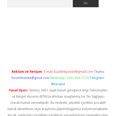
Arama
r yeni giriş
Reklam ve İletişim:
E-mail:
backlinkpaneli@gmail.com
Teams:
forumhizmeti@gmail.com
Whatsapp: 0262 606 0 726
Telegram:
@karabul
Yasal Uyarı:
Sitemiz, 5651 Sayılı Kanun gereğince Bilgi Teknolojileri
ve İletişim Kurumu (BTK) tarafından onaylanmış bir Yer Sağlayıcı
olarak hizmet vermektedir. Bu nedenle, sitedeki içerikleri proaktif
olarak denetleme veya araştırma yükümlülüğümüz bulunmamaktadır.
Ancak, üyelerimiz yazdıkları içeriklerin sorumluluğunu taşımakta olup,