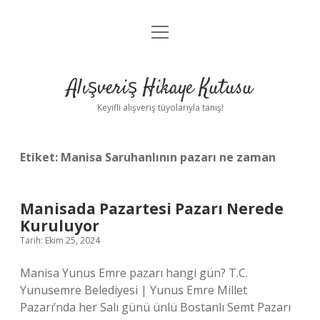
menüyü
Anasayfa
aç
Gizlilik Politikası
Alışveriş Hikaye Kutusu
Yasal Uyarı
Keyifli alışveriş tüyolarıyla tanış!
Hakkımızda
Etiket:
Manisa Saruhanlının pazarı ne zaman
Manisada Pazartesi Pazarı Nerede
Kuruluyor
Tarih: Ekim 25, 2024
Manisa Yunus Emre pazarı hangi gün? T.C.
Yunusemre Belediyesi | Yunus Emre Millet
Pazarı’nda her Salı günü ünlü Bostanlı Semt Pazarı