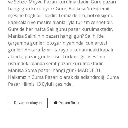
ve Sebze-Meyve Pazarı kurulmaktadır. Güre pazarı
hangi gün kuruluyor? Güre, Balıkesir’in Edremit
ilçesine bağlı bir ilçedir. Temiz denizi, bol oksijeni,
kaplıcaları ve mesire alanlarıyla turizm cennetidir.
Güre’de her hafta Salı günü pazar kurulmaktadır.
Manisa Salihlinin pazarı hangi gün? Salihli’de
çarşamba günleri otogarın yanında, cumartesi
günleri Ankara-İzmir karayolu kenarındaki kapalı
alanda, pazar günleri ise Türkbirliği Lisesi’nin
üstündeki alanda semt pazarı kurulmaktadır.
Manisa Soma pazarı hangi gün? MADDE 31.
Halkımızın Cuma Pazarı olarak da adlandırdığı Cuma
Pazarı, ilimiz 13 Eylül ilçesinde…
Manisada
Devamını okuyun
Yorum Bırak
Pazartesi
Pazarı
Nerede
Kuruluyor