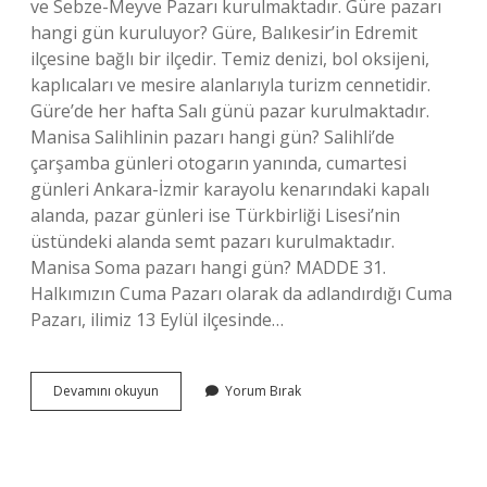
ve Sebze-Meyve Pazarı kurulmaktadır. Güre pazarı
hangi gün kuruluyor? Güre, Balıkesir’in Edremit
ilçesine bağlı bir ilçedir. Temiz denizi, bol oksijeni,
kaplıcaları ve mesire alanlarıyla turizm cennetidir.
Güre’de her hafta Salı günü pazar kurulmaktadır.
Manisa Salihlinin pazarı hangi gün? Salihli’de
çarşamba günleri otogarın yanında, cumartesi
günleri Ankara-İzmir karayolu kenarındaki kapalı
alanda, pazar günleri ise Türkbirliği Lisesi’nin
üstündeki alanda semt pazarı kurulmaktadır.
Manisa Soma pazarı hangi gün? MADDE 31.
Halkımızın Cuma Pazarı olarak da adlandırdığı Cuma
Pazarı, ilimiz 13 Eylül ilçesinde…
Manisada
Devamını okuyun
Yorum Bırak
Pazartesi
Pazarı
Nerede
Kuruluyor