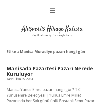
menüyü
Anasayfa
aç
Gizlilik Politikası
Alışveriş Hikaye Kutusu
Yasal Uyarı
Keyifli alışveriş tüyolarıyla tanış!
Hakkımızda
Etiket:
Manisa Muradiye pazarı hangi gün
Manisada Pazartesi Pazarı Nerede
Kuruluyor
Tarih: Ekim 25, 2024
Manisa Yunus Emre pazarı hangi gün? T.C.
Yunusemre Belediyesi | Yunus Emre Millet
Pazarı’nda her Salı günü ünlü Bostanlı Semt Pazarı