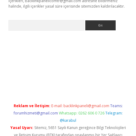
içerikleri,
backlinkpanelicomtr@gmail.com
adresine bildirmeniz
halinde, ilgili içerikler yasal süre içerisinde sitemizden kaldırılacaktır.
Arama
 yeni giriş
Reklam ve İletişim:
E-mail:
backlinkpaneli@gmail.com
Teams:
forumhizmeti@gmail.com
Whatsapp: 0262 606 0 726
Telegram:
@karabul
Yasal Uyarı:
Sitemiz, 5651 Sayılı Kanun gereğince Bilgi Teknolojileri
ve İletişim Kurumu (BTK) tarafından onaylanmış bir Yer Sağlayıcı