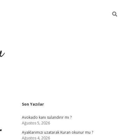
u
Sidebar
Son Yazılar
ilbet casino
betexper yeni gir
Avokado kanı sulandırır mı ?
Ağustos 5, 2026
r
Ayaklarımızı uzatarak Kuran okunur mu ?
Ağustos 4, 2026