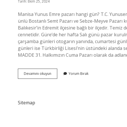
Tarih: Ekim 25, 2024
Manisa Yunus Emre pazarı hangi gün? T.C. Yunusemr
ünlü Bostanlı Semt Pazarı ve Sebze-Meyve Pazarı k
Balıkesir’in Edremit ilçesine bağlı bir ilçedir. Temiz 
cennetidir. Güre’de her hafta Salı günü pazar kurulm
çarşamba günleri otogarın yanında, cumartesi günle
günleri ise Türkbirliği Lisesi’nin üstündeki aland
MADDE 31. Halkımızın Cuma Pazarı olarak da adlandır
Manisada
Devamını okuyun
Yorum Bırak
Pazartesi
Pazarı
Nerede
Kuruluyor
Sitemap