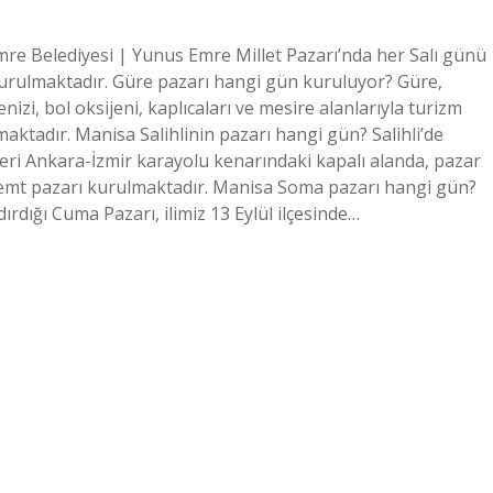
e Belediyesi | Yunus Emre Millet Pazarı’nda her Salı günü
urulmaktadır. Güre pazarı hangi gün kuruluyor? Güre,
denizi, bol oksijeni, kaplıcaları ve mesire alanlarıyla turizm
aktadır. Manisa Salihlinin pazarı hangi gün? Salihli’de
ri Ankara-İzmir karayolu kenarındaki kapalı alanda, pazar
a semt pazarı kurulmaktadır. Manisa Soma pazarı hangi gün?
dığı Cuma Pazarı, ilimiz 13 Eylül ilçesinde…