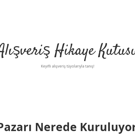
Alışveriş Hikaye Kutus
Keyifli alışveriş tüyolarıyla tanış!
Pazarı Nerede Kuruluyo