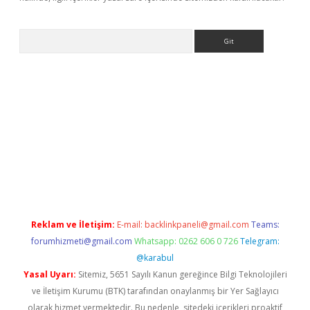
Arama
r yeni giriş
Reklam ve İletişim:
E-mail:
backlinkpaneli@gmail.com
Teams:
forumhizmeti@gmail.com
Whatsapp: 0262 606 0 726
Telegram:
@karabul
Yasal Uyarı:
Sitemiz, 5651 Sayılı Kanun gereğince Bilgi Teknolojileri
ve İletişim Kurumu (BTK) tarafından onaylanmış bir Yer Sağlayıcı
olarak hizmet vermektedir. Bu nedenle, sitedeki içerikleri proaktif