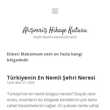
menüyü
Anasayfa
aç
Gizlilik Politikası
Alışveriş Hikaye Kutusu
Yasal Uyarı
Keyifli alışveriş tüyolarıyla tanış!
Hakkımızda
Etiket:
Maksimum nem en fazla hangi
bölgededir
Türkiyenin En Nemli Şehri Neresi
Tarih: Ekim 27, 2024
Türkiye’nin en nemli bölgesi neresi? Düşük nem
oranı, insanların bu bölgede kendilerini çok daha
rahat hissetmelerini sağlar. En yüksek neme sahip