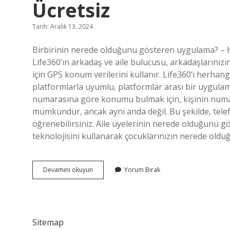
Ücretsiz
Tarih: Aralık 13, 2024
Birbirinin nerede olduğunu gösteren uygulama? – Her
Life360’ın arkadaş ve aile bulucusu, arkadaşlarınız
için GPS konum verilerini kullanır. Life360’ı herhan
platformlarla uyumlu, platformlar arası bir uygul
numarasına göre konumu bulmak için, kişinin numar
mümkündür, ancak aynı anda değil. Bu şekilde, tel
öğrenebilirsiniz. Aile üyelerinin nerede olduğunu
teknolojisini kullanarak çocuklarınızın nerede old
Eşinin
Devamını okuyun
Yorum Bırak
Nerede
Olduğunu
Gösteren
Uygulama
Ücretsiz
Sitemap