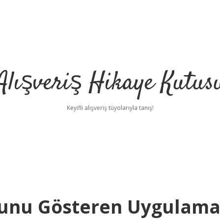
Alışveriş Hikaye Kutus
Keyifli alışveriş tüyolarıyla tanış!
ğunu Gösteren Uygulam