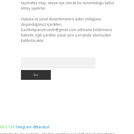
taşımakta olup, siteye üye olarak bu sorumluluğu kabul
etmiş sayılırlar.
Hukuka ve yasal düzenlemelere aykırı olduğunu
düşündüğünüz içerikleri,
backlinkpanelicomtr@gmail.com
adresine bildirmeniz
halinde, ilgili içerikler yasal süre içerisinde sitemizden
kaldırılacaktır.
Arama
06 0 726
Telegram: @karabul