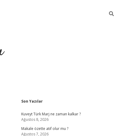
u
Sidebar
Son Yazılar
ilbet casino
betexper yeni gi
Kuveyt Türk Marj ne zaman kalkar ?
Ağustos 8, 2026
a
Makale özette atıf olur mu ?
Ağustos 7, 2026