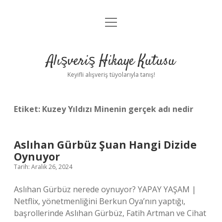
menüyü
Anasayfa
aç
Gizlilik Politikası
Alışveriş Hikaye Kutusu
Yasal Uyarı
Keyifli alışveriş tüyolarıyla tanış!
Hakkımızda
Etiket:
Kuzey Yıldızı Minenin gerçek adı nedir
Aslıhan Gürbüz Şuan Hangi Dizide
Oynuyor
Tarih: Aralık 26, 2024
Aslıhan Gürbüz nerede oynuyor? YAPAY YAŞAM |
Netflix, yönetmenliğini Berkun Oya’nın yaptığı,
başrollerinde Aslıhan Gürbüz, Fatih Artman ve Cihat