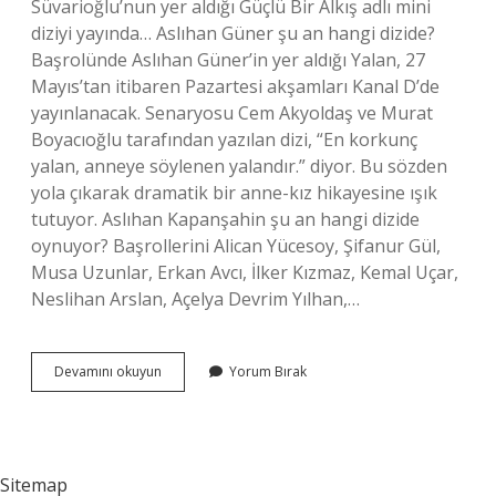
Süvarioğlu’nun yer aldığı Güçlü Bir Alkış adlı mini
diziyi yayında… Aslıhan Güner şu an hangi dizide?
Başrolünde Aslıhan Güner’in yer aldığı Yalan, 27
Mayıs’tan itibaren Pazartesi akşamları Kanal D’de
yayınlanacak. Senaryosu Cem Akyoldaş ve Murat
Boyacıoğlu tarafından yazılan dizi, “En korkunç
yalan, anneye söylenen yalandır.” diyor. Bu sözden
yola çıkarak dramatik bir anne-kız hikayesine ışık
tutuyor. Aslıhan Kapanşahin şu an hangi dizide
oynuyor? Başrollerini Alican Yücesoy, Şifanur Gül,
Musa Uzunlar, Erkan Avcı, İlker Kızmaz, Kemal Uçar,
Neslihan Arslan, Açelya Devrim Yılhan,…
Aslıhan
Devamını okuyun
Yorum Bırak
Gürbüz
Şuan
Hangi
Dizide
Oynuyor
Sitemap