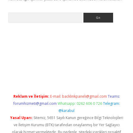
Arama
r yeni giriş
Reklam ve İletişim:
E-mail:
backlinkpaneli@gmail.com
Teams:
forumhizmeti@gmail.com
Whatsapp: 0262 606 0 726
Telegram:
@karabul
Yasal Uyarı:
Sitemiz, 5651 Sayılı Kanun gereğince Bilgi Teknolojileri
ve İletişim Kurumu (BTK) tarafından onaylanmış bir Yer Sağlayıcı
olarak hizmet vermektedir. Bu nedenle, sitedeki içerikleri proaktif