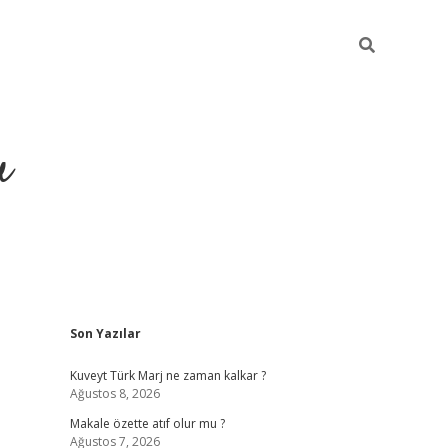
u
Sidebar
Son Yazılar
ilbet casino
betexper yeni gi
Kuveyt Türk Marj ne zaman kalkar ?
Ağustos 8, 2026
Makale özette atıf olur mu ?
Ağustos 7, 2026