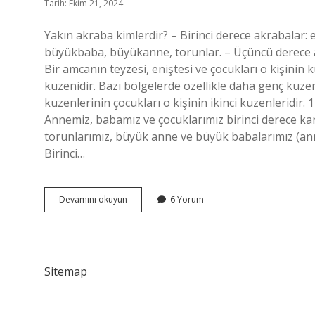
Tarih: Ekim 21, 2024
Yakın akraba kimlerdir? – Birinci derece akrabalar: e
büyükbaba, büyükanne, torunlar. – Üçüncü derece ak
Bir amcanın teyzesi, eniştesi ve çocukları o kişinin 
kuzenidir. Bazı bölgelerde özellikle daha genç kuze
kuzenlerinin çocukları o kişinin ikinci kuzenleridir.
Annemiz, babamız ve çocuklarımız birinci derece kan
torunlarımız, büyük anne ve büyük babalarımız (an
Birinci…
Kuzen
Devamını okuyun
6 Yorum
Yakın
Akraba
Mıdır
Sitemap