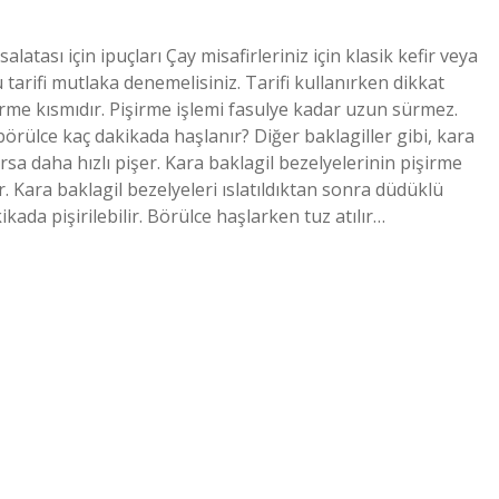
atası için ipuçları Çay misafirleriniz için klasik kefir veya
 tarifi mutlaka denemelisiniz. Tarifi kullanırken dikkat
rme kısmıdır. Pişirme işlemi fasulye kadar uzun sürmez.
örülce kaç dakikada haşlanır? Diğer baklagiller gibi, kara
rsa daha hızlı pişer. Kara baklagil bezelyelerinin pişirme
 Kara baklagil bezelyeleri ıslatıldıktan sonra düdüklü
ada pişirilebilir. Börülce haşlarken tuz atılır…