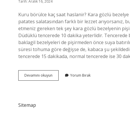
Tarih: Aralık 16, 2024
Kuru börülce kaç saat haslanir? Kara gözlü bezelye sal
patates salatasından farklı bir lezzet arıyorsanız, bu
etmeniz gereken tek şey kara gözlü bezelyenin pişi
Düdüklü tencerede 10 dakika yeterlidir. Tencerede b
baklagil bezelyeleri de pişirmeden önce suya batırılı
süresi tohuma göre değişse de, kabaca şu şekildedir.
tencerede 15 dakikada, normal tencerede ise 30 dakik
Börülce
Devamını okuyun
Yorum Bırak
Kaç
Dakika
Haşlanır
Sitemap