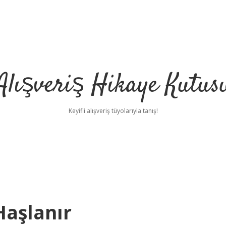
Alışveriş Hikaye Kutus
Keyifli alışveriş tüyolarıyla tanış!
Haşlanır