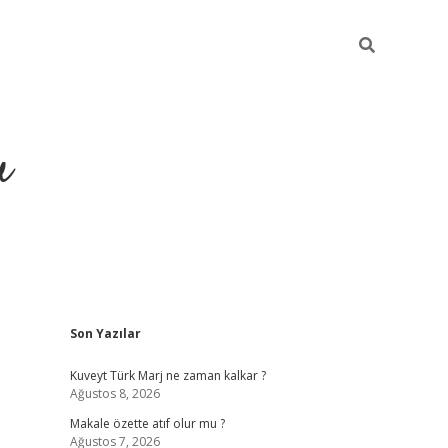
u
Sidebar
Son Yazılar
ilbet casino
betexper yeni gi
Kuveyt Türk Marj ne zaman kalkar ?
Ağustos 8, 2026
Makale özette atıf olur mu ?
Ağustos 7, 2026