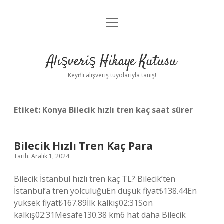
menüyü
Anasayfa
aç
Gizlilik Politikası
Alışveriş Hikaye Kutusu
Yasal Uyarı
Keyifli alışveriş tüyolarıyla tanış!
Hakkımızda
Etiket:
Konya Bilecik hızlı tren kaç saat sürer
Bilecik Hızlı Tren Kaç Para
Tarih: Aralık 1, 2024
Bilecik İstanbul hızlı tren kaç TL? Bilecik’ten
İstanbul’a tren yolculuğuEn düşük fiyat₺138.44En
yüksek fiyat₺167.89İlk kalkış02:31Son
kalkış02:31Mesafe130.38 km6 hat daha Bilecik