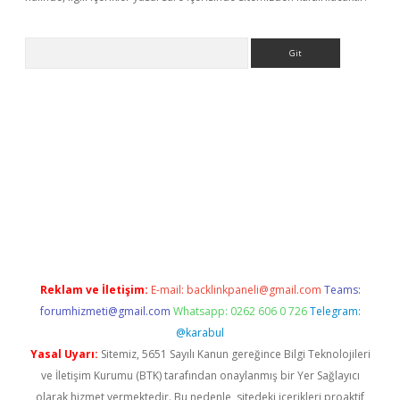
Arama
per yeni giriş
Reklam ve İletişim:
E-mail:
backlinkpaneli@gmail.com
Teams:
forumhizmeti@gmail.com
Whatsapp: 0262 606 0 726
Telegram:
@karabul
Yasal Uyarı:
Sitemiz, 5651 Sayılı Kanun gereğince Bilgi Teknolojileri
ve İletişim Kurumu (BTK) tarafından onaylanmış bir Yer Sağlayıcı
olarak hizmet vermektedir. Bu nedenle, sitedeki içerikleri proaktif