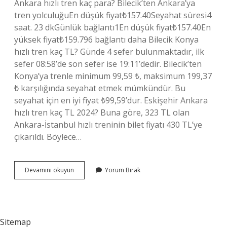
Ankara hızlı tren kaç para? Bilecik’ten Ankara’ya
tren yolculuğuEn düşük fiyat₺157.40Seyahat süresi4
saat. 23 dkGünlük bağlantı1En düşük fiyat₺157.40En
yüksek fiyat₺159.796 bağlantı daha Bilecik Konya
hızlı tren kaç TL? Günde 4 sefer bulunmaktadır, ilk
sefer 08:58’de son sefer ise 19:11’dedir. Bilecik’ten
Konya’ya trenle minimum 99,59 ₺, maksimum 199,37
₺ karşılığında seyahat etmek mümkündür. Bu
seyahat için en iyi fiyat ₺99,59’dur. Eskişehir Ankara
hızlı tren kaç TL 2024? Buna göre, 323 TL olan
Ankara-İstanbul hızlı treninin bilet fiyatı 430 TL’ye
çıkarıldı. Böylece…
Bilecik
Devamını okuyun
Yorum Bırak
Hızlı
Tren
Kaç
Para
Sitemap