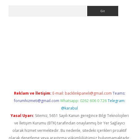
Arama
r yeni giriş
Reklam ve İletişim:
E-mail:
backlinkpaneli@gmail.com
Teams:
forumhizmeti@gmail.com
Whatsapp: 0262 606 0 726
Telegram:
@karabul
Yasal Uyarı:
Sitemiz, 5651 Sayılı Kanun gereğince Bilgi Teknolojileri
ve İletişim Kurumu (BTK) tarafından onaylanmış bir Yer Sağlayıcı
olarak hizmet vermektedir. Bu nedenle, sitedeki içerikleri proaktif
olarak denetleme veya araştırma yükümlülüğümüz bulunmamaktadır.