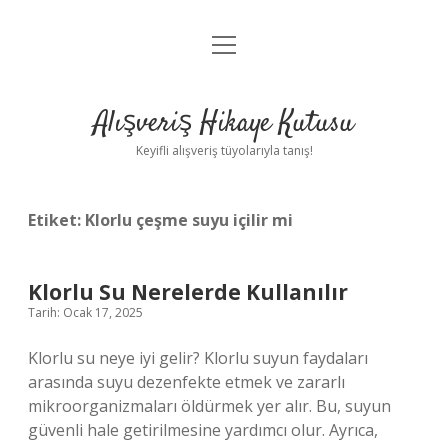
menüyü
Anasayfa
aç
Gizlilik Politikası
Alışveriş Hikaye Kutusu
Yasal Uyarı
Keyifli alışveriş tüyolarıyla tanış!
Hakkımızda
Etiket:
Klorlu çeşme suyu içilir mi
Klorlu Su Nerelerde Kullanılır
Tarih: Ocak 17, 2025
Klorlu su neye iyi gelir? Klorlu suyun faydaları
arasında suyu dezenfekte etmek ve zararlı
mikroorganizmaları öldürmek yer alır. Bu, suyun
güvenli hale getirilmesine yardımcı olur. Ayrıca,