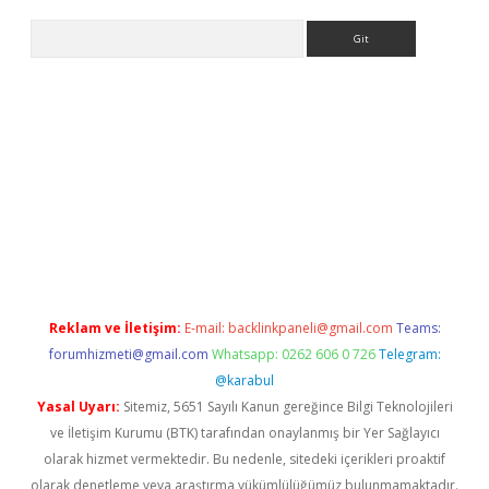
Arama
r yeni giriş
Reklam ve İletişim:
E-mail:
backlinkpaneli@gmail.com
Teams:
forumhizmeti@gmail.com
Whatsapp: 0262 606 0 726
Telegram:
@karabul
Yasal Uyarı:
Sitemiz, 5651 Sayılı Kanun gereğince Bilgi Teknolojileri
ve İletişim Kurumu (BTK) tarafından onaylanmış bir Yer Sağlayıcı
olarak hizmet vermektedir. Bu nedenle, sitedeki içerikleri proaktif
olarak denetleme veya araştırma yükümlülüğümüz bulunmamaktadır.