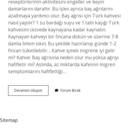
reseptörlerinin aktivitesini engeller ve beyin
damarlarını daraltır. Bu işlev ayrıca baş ağrılarını
azaltmaya yardımcı olur. Baş ağrısı için Türk kahvesi
nasıl yapılır? 1 su bardağı suyu ve 1 tatlı kaşığı Türk
kahvesini cezvede kaynayana kadar kaynatın.
Kaynayan kahveyi bir fincana dökün ve üzerine 7-8
damla limon sıkın. Bu şekilde hazırlanıp günde 1-2
fincan tüketilebilir… Kahve içmek migrene iyi gelir
mi? Kahve: Baş ağrısına neden olur mu yoksa ağrıyı
hafifletir mi? Aslında, az miktarda kafeinin migren
semptomlarını hafiflettiği…
Türk
Devamını okuyun
Yorum Bırak
Kahvesi
Baş
Ağrısına
Iyi
Gelir
Sitemap
Mi