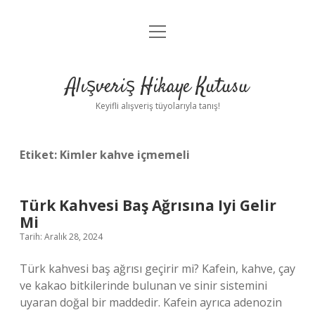
menüyü
Anasayfa
aç
Gizlilik Politikası
Alışveriş Hikaye Kutusu
Yasal Uyarı
Keyifli alışveriş tüyolarıyla tanış!
Hakkımızda
Etiket:
Kimler kahve içmemeli
Türk Kahvesi Baş Ağrısına Iyi Gelir
Mi
Tarih: Aralık 28, 2024
Türk kahvesi baş ağrısı geçirir mi? Kafein, kahve, çay
ve kakao bitkilerinde bulunan ve sinir sistemini
uyaran doğal bir maddedir. Kafein ayrıca adenozin