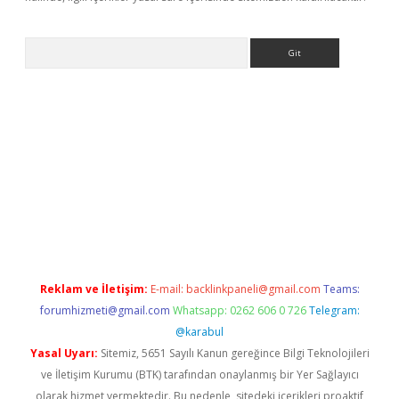
Arama
r yeni giriş
Reklam ve İletişim:
E-mail:
backlinkpaneli@gmail.com
Teams:
forumhizmeti@gmail.com
Whatsapp: 0262 606 0 726
Telegram:
@karabul
Yasal Uyarı:
Sitemiz, 5651 Sayılı Kanun gereğince Bilgi Teknolojileri
ve İletişim Kurumu (BTK) tarafından onaylanmış bir Yer Sağlayıcı
olarak hizmet vermektedir. Bu nedenle, sitedeki içerikleri proaktif