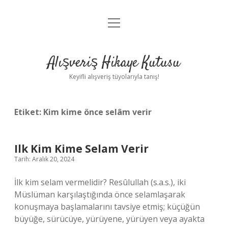
menüyü
Anasayfa
aç
Gizlilik Politikası
Alışveriş Hikaye Kutusu
Yasal Uyarı
Keyifli alışveriş tüyolarıyla tanış!
Hakkımızda
Etiket:
Kim kime önce selâm verir
Ilk Kim Kime Selam Verir
Tarih: Aralık 20, 2024
İlk kim selam vermelidir? Resûlullah (s.a.s.), iki
Müslüman karşılaştığında önce selamlaşarak
konuşmaya başlamalarını tavsiye etmiş; küçüğün
büyüğe, sürücüye, yürüyene, yürüyen veya ayakta