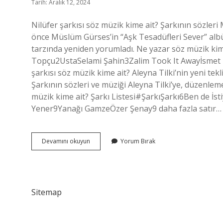
Tarih: Aralık 12, 2024
Nilüfer şarkısı söz müzik kime ait? Şarkının sözle
önce Müslüm Gürses’in “Aşk Tesadüfleri Sever” albü
tarzında yeniden yorumladı. Ne yazar söz müzik kim
Topçu2UstaSelami Şahin3Zalim Took It Awayİsmet
şarkısı söz müzik kime ait? Aleyna Tilki’nin yeni tekli
Şarkının sözleri ve müziği Aleyna Tilki’ye, düzenle
müzik kime ait? Şarkı Listesi#ŞarkıŞarkı6Ben de İs
Yener9Yanağı GamzeÖzer Şenay9 daha fazla satır…
Boynu
Devamını okuyun
Yorum Bırak
Bükükler
Söz
Müzik
Kime
Ait
Sitemap