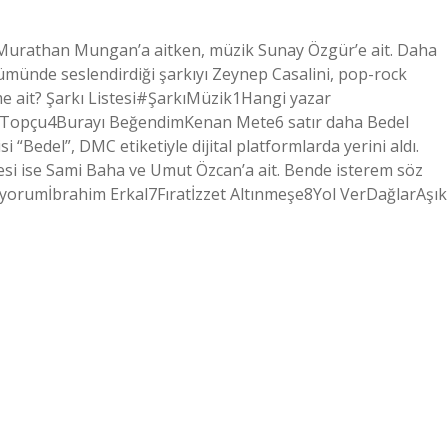
ri Murathan Mungan’a aitken, müzik Sunay Özgür’e ait. Daha
münde seslendirdiği şarkıyı Zeynep Casalini, pop-rock
e ait? Şarkı Listesi#ŞarkıMüzik1Hangi yazar
 Topçu4Burayı BeğendimKenan Mete6 satır daha Bedel
si “Bedel”, DMC etiketiyle dijital platformlarda yerini aldı.
mesi ise Sami Baha ve Umut Özcan’a ait. Bende isterem söz
tiyorumİbrahim Erkal7Fıratİzzet Altınmeşe8Yol VerDağlarAşık