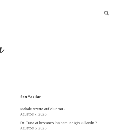
u
Sidebar
Son Yazılar
ilbet casino
betexper yeni gi
Makale özette atıf olur mu ?
Ağustos 7, 2026
Dr. Tuna at kestanesi balsamı ne için kullanılır ?
Ağustos 6, 2026