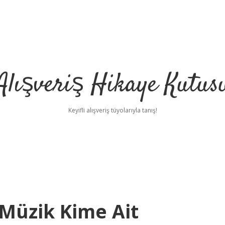
Alışveriş Hikaye Kutus
Keyifli alışveriş tüyolarıyla tanış!
Müzik Kime Ait