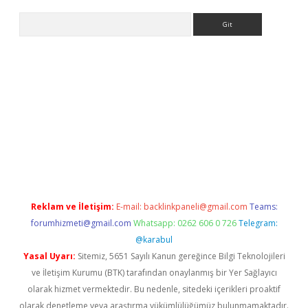
Arama
er yeni giriş
Reklam ve İletişim:
E-mail:
backlinkpaneli@gmail.com
Teams:
forumhizmeti@gmail.com
Whatsapp: 0262 606 0 726
Telegram:
@karabul
Yasal Uyarı:
Sitemiz, 5651 Sayılı Kanun gereğince Bilgi Teknolojileri
ve İletişim Kurumu (BTK) tarafından onaylanmış bir Yer Sağlayıcı
olarak hizmet vermektedir. Bu nedenle, sitedeki içerikleri proaktif
olarak denetleme veya araştırma yükümlülüğümüz bulunmamaktadır.