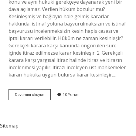
konu ve aynı hukuki gerekçeye dayanarak yeni bir
dava açılamaz. Verilen hüküm bozulur mu?
Kesinleşmiş ve bağlayıcı hale gelmiş kararlar
hakkında, istinaf yoluna başvurulmaksızın ve istinaf
başvurusu incelenmeksizin kesin hapis cezası ve
iptal kararı verilebilir. Hüküm ne zaman kesinleşir?
Gerekçeli karara karşı kanunda öngörülen süre
içinde itiraz edilmezse karar kesinleşir. 2. Gerekçeli
karara karşı yargısal itiraz halinde itiraz ve itirazın
incelenmesi yapılır. İtirazı inceleyen üst mahkemeler
kararı hukuka uygun bulursa karar kesinleşir.…
Hüküm
Devamını okuyun
10 Yorum
Verildikten
Sonra
Ne
Olur
Sitemap