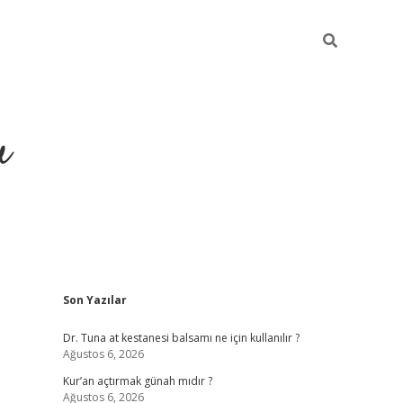
u
Sidebar
Son Yazılar
ilbet casino
betexper yeni gi
Dr. Tuna at kestanesi balsamı ne için kullanılır ?
Ağustos 6, 2026
Kur’an açtırmak günah mıdır ?
Ağustos 6, 2026