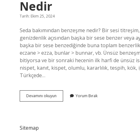
Nedir
Tarih: Ekim 25, 2024
Seda bakımından benzeşme nedir? Bir sesi titreşim, 
genizdenlik açısından başka bir sese benzer veya 
başka bir sese benzediğinde buna toplam benzerlik 
eczane > ezza, bunlar > bunnar, vb. Ünsüz benzeşmes
bitiyorsa ve bir sonraki hecenin ilk harfi de ünsüz i
nispet, kanıt, kispet, olumlu, kararlılık, tespih, kök
Türkçede…
Boğumlanma
Devamını okuyun
Yorum Bırak
Bakımından
Benzeşme
Olayı
Nedir
Sitemap