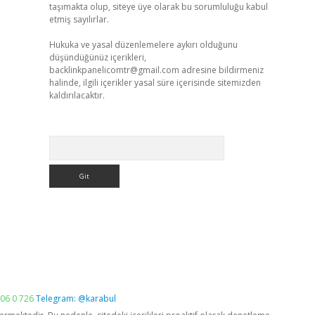
taşımakta olup, siteye üye olarak bu sorumluluğu kabul
etmiş sayılırlar.
Hukuka ve yasal düzenlemelere aykırı olduğunu
düşündüğünüz içerikleri,
backlinkpanelicomtr@gmail.com
adresine bildirmeniz
halinde, ilgili içerikler yasal süre içerisinde sitemizden
kaldırılacaktır.
Arama
06 0 726
Telegram: @karabul