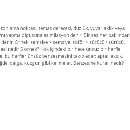
tonlama noktası, temas derecesi, düzlük, yuvarlaklık veya
aynı yapma olgusuna asimilasyon denir. Bir ses her bakımdan
denir. Örnek: şemsiye > şemsiye, soför > sürücü / sürücü,
i nedir 5 örnek? Kök içindeki bir hece ünsüz bir harfle
se, bu harfler ünsüz benzeşmesini takip eder: aptal, eksik,
, iğde, dalga, kuzgun gibi kelimeler. Benzeşme kuralı nedir?