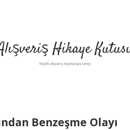
Alışveriş Hikaye Kutus
Keyifli alışveriş tüyolarıyla tanış!
ndan Benzeşme Olayı