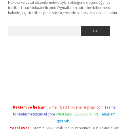
Hukuka ve yasal düzenlemelere aykırı olduğunu düşündüğünüz
içerikleri,
backlinkpanelicomtr@gmail.com
adresine bildirmeniz
halinde, ilgili içerikler yasal süre içerisinde sitemizden kaldırılacaktır.
Arama
per yeni giriş
Reklam ve İletişim:
E-mail:
backlinkpaneli@gmail.com
Teams:
forumhizmeti@gmail.com
Whatsapp: 0262 606 0 726
Telegram:
@karabul
Yasal Uyarı:
Sitemiz, 5651 Sayılı Kanun gereğince Bilgi Teknolojileri