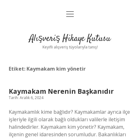
menüyü
Anasayfa
aç
Gizlilik Politikası
Alışveriş Hikaye Kutusu
Yasal Uyarı
Keyifli alışveriş tüyolarıyla tanış!
Hakkımızda
Etiket:
Kaymakam kim yönetir
Kaymakam Nerenin Başkanıdır
Tarih: Aralık 6, 2024
Kaymakamlık kime bağlıdır? Kaymakamlar ayrıca ilçe
işleriyle ilgili olarak bağlı oldukları valilerle iletişim
halindedirler. Kaymakam kim yönetir? Kaymakam,
ilçenin genel idaresinden sorumludur. Bakanlıkları