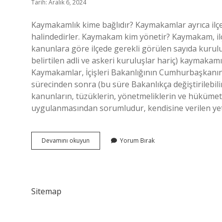
Tarih: Aralık 6, 2024
Kaymakamlık kime bağlıdır? Kaymakamlar ayrıca ilçe işl
halindedirler. Kaymakam kim yönetir? Kaymakam, il
kanunlara göre ilçede gerekli görülen sayıda kuru
belirtilen adli ve askeri kuruluşlar hariç) kaymaka
Kaymakamlar, İçişleri Bakanlığının Cumhurbaşkanına 
sürecinden sonra (bu süre Bakanlıkça değiştirilebilir
kanunların, tüzüklerin, yönetmeliklerin ve hükümet
uygulanmasından sorumludur, kendisine verilen yetkil
Kaymakam
Devamını okuyun
Yorum Bırak
Nerenin
Başkanıdır
Sitemap