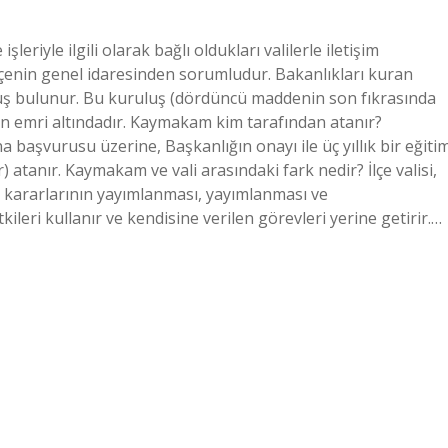
eriyle ilgili olarak bağlı oldukları valilerle iletişim
çenin genel idaresinden sorumludur. Bakanlıkları kuran
luş bulunur. Bu kuruluş (dördüncü maddenin son fıkrasında
mın emri altındadır. Kaymakam kim tarafından atanır?
başvurusu üzerine, Başkanlığın onayı ile üç yıllık bir eğiti
) atanır. Kaymakam ve vali arasındaki fark nedir? İlçe valisi,
 kararlarının yayımlanması, yayımlanması ve
eri kullanır ve kendisine verilen görevleri yerine getirir.…