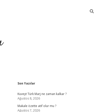
u
Sidebar
Son Yazılar
ilbet casino
betexper yeni gi
Kuveyt Türk Marj ne zaman kalkar ?
Ağustos 8, 2026
Makale özette atıf olur mu ?
Ağustos 7, 2026