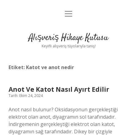
menüyü
Anasayfa
aç
Gizlilik Politikası
Alışveriş Hikaye Kutusu
Yasal Uyarı
Keyifli alışveriş tüyolarıyla tanış!
Hakkımızda
Etiket:
Katot ve anot nedir
Anot Ve Katot Nasıl Ayırt Edilir
Tarih: Ekim 24, 2024
Anot nasıl bulunur? Oksidasyonun gerçekleştiği
elektrot olan anot, diyagramın sol tarafındadır.
İndirgemenin gerçekleştiği elektrot olan katot,
diyagramın sağ tarafındadır. Dikey bir çizgiyle