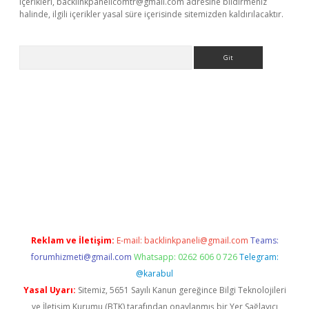
içerikleri,
backlinkpanelicomtr@gmail.com
adresine bildirmeniz
halinde, ilgili içerikler yasal süre içerisinde sitemizden kaldırılacaktır.
Arama
r yeni giriş
Reklam ve İletişim:
E-mail:
backlinkpaneli@gmail.com
Teams:
forumhizmeti@gmail.com
Whatsapp: 0262 606 0 726
Telegram:
@karabul
Yasal Uyarı:
Sitemiz, 5651 Sayılı Kanun gereğince Bilgi Teknolojileri
ve İletişim Kurumu (BTK) tarafından onaylanmış bir Yer Sağlayıcı