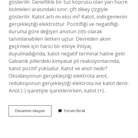
gösterilir. Genellikle bir tuz köprüsü olan yarı hücre
bölmeleri arasındaki sınır, çift dikey çizgiyle
gösterilir. Katot artı mı eksi mi? Katot, indirgemenin
gerçekleştiği elektrottur. Pozitifliği ve negatifliği
duruma göre değişen anotun zıttı olarak
tanımlanabilen iletken uçtur. Devreden akım
geçirmek için harici bir etkiye ihtiyaç
duyulmadığında, katot negatif terminal haline gelir.
Galvanik pillerdeki kimyasal pil reaksiyonlarında,
katot pozitif yüklüdür. Katot ve anot nedir?
Oksidasyonun gerçekleştiği elektrota anot,
redüksiyonun gerçekleştiği elektrota ise katot denir.
Anot (-) işaretiyle işaretlenirken, katot (+)…
Anot
Devamını okuyun
Yorum Bırak
Ve
Katot
Nasıl
Ayırt