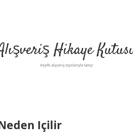
Alışveriş Hikaye Kutus
Keyifli alışveriş tüyolarıyla tanış!
eden Içilir