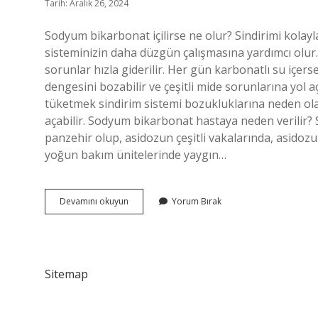
Tarih: Aralık 26, 2024
Sodyum bikarbonat içilirse ne olur? Sindirimi kolayla
sisteminizin daha düzgün çalışmasına yardımcı olur. 
sorunlar hızla giderilir. Her gün karbonatlı su içer
dengesini bozabilir ve çeşitli mide sorunlarına yol 
tüketmek sindirim sistemi bozukluklarına neden olabi
açabilir. Sodyum bikarbonat hastaya neden verilir?
panzehir olup, asidozun çeşitli vakalarında, asidozu
yoğun bakım ünitelerinde yaygın…
Sodyum
Devamını okuyun
Yorum Bırak
Bikarbonat
Neden
Içilir
Sitemap