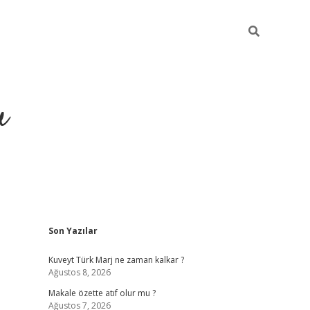
u
Sidebar
Son Yazılar
ilbet casino
betexper yeni gi
Kuveyt Türk Marj ne zaman kalkar ?
Ağustos 8, 2026
Makale özette atıf olur mu ?
Ağustos 7, 2026