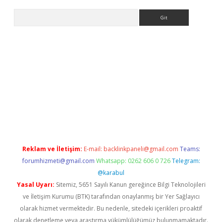
Arama
ino
betexper yeni giriş
Reklam ve İletişim:
E-mail:
backlinkpaneli@gmail.com
Teams:
forumhizmeti@gmail.com
Whatsapp: 0262 606 0 726
Telegram:
@karabul
Yasal Uyarı:
Sitemiz, 5651 Sayılı Kanun gereğince Bilgi Teknolojileri
ve İletişim Kurumu (BTK) tarafından onaylanmış bir Yer Sağlayıcı
olarak hizmet vermektedir. Bu nedenle, sitedeki içerikleri proaktif
olarak denetleme veya araştırma yükümlülüğümüz bulunmamaktadır.