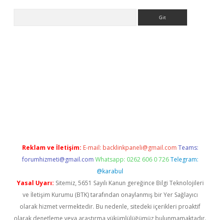
Arama
r yeni giriş
Reklam ve İletişim:
E-mail:
backlinkpaneli@gmail.com
Teams:
forumhizmeti@gmail.com
Whatsapp: 0262 606 0 726
Telegram:
@karabul
Yasal Uyarı:
Sitemiz, 5651 Sayılı Kanun gereğince Bilgi Teknolojileri
ve İletişim Kurumu (BTK) tarafından onaylanmış bir Yer Sağlayıcı
olarak hizmet vermektedir. Bu nedenle, sitedeki içerikleri proaktif
olarak denetleme veya araştırma yükümlülüğümüz bulunmamaktadır.