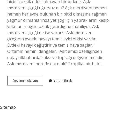
hiçbir toksik etkisi olmayan bir bitkidir. Aşk
merdiveni çiçeği uğursuz mu? Aşk merdiveni hemen
hemen her evde bulunan bir bitki olmasına rağmen
yağmur ormanlarında yetiştiği için yapraklarını kesip
yakmanın uğursuzluk getirdiğine inanılıyor. Aşk
merdiveni çiçeği ne işe yarar? · Aşk merdiveni
çiçeğinin evdeki havayı temizleyici etkisi vardır.
Evdeki havayı değiştirir ve temiz hava sağlar. ·
Ortamın nemini dengeler. · Asit emici özelliğinden
dolayı ilkbaharda saksı ve toprağı değiştirilmelidir.
Aşk merdiveni nerede durmalı? Tropikal bir bitki…
Aşk
Devamını okuyun
Yorum Bırak
Merdiveni
Çiçeği
Zehirli
Mi
Sitemap