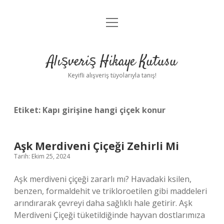
menüyü
Anasayfa
aç
Gizlilik Politikası
Alışveriş Hikaye Kutusu
Yasal Uyarı
Keyifli alışveriş tüyolarıyla tanış!
Hakkımızda
Etiket:
Kapı girişine hangi çiçek konur
Aşk Merdiveni Çiçeği Zehirli Mi
Tarih: Ekim 25, 2024
Aşk merdiveni çiçeği zararlı mı? Havadaki ksilen,
benzen, formaldehit ve trikloroetilen gibi maddeleri
arındırarak çevreyi daha sağlıklı hale getirir. Aşk
Merdiveni Çiçeği tüketildiğinde hayvan dostlarımıza