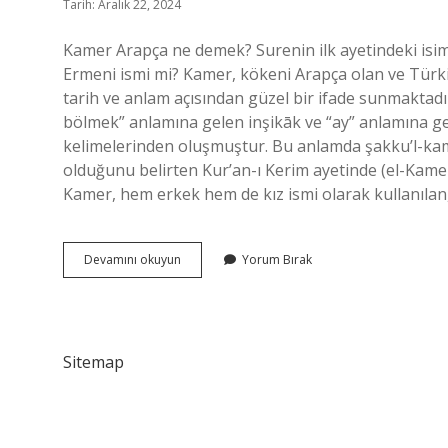
Tarih: Aralık 22, 2024
Kamer Arapça ne demek? Surenin ilk ayetindeki isi
Ermeni ismi mi? Kamer, kökeni Arapça olan ve Türkiye
tarih ve anlam açısından güzel bir ifade sunmaktad
bölmek” anlamına gelen inşikāk ve “ay” anlamına ge
kelimelerinden oluşmuştur. Bu anlamda şakku’l-kamer
olduğunu belirten Kur’an-ı Kerim ayetinde (el-Kame
Kamer, hem erkek hem de kız ismi olarak kullanılan
Kamer
Devamını okuyun
Yorum Bırak
Ne
Demek
Tarih
Sitemap