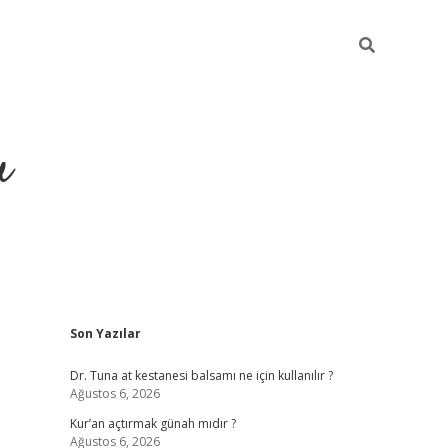
u
Sidebar
Son Yazılar
ilbet casino
betexper yeni g
Dr. Tuna at kestanesi balsamı ne için kullanılır ?
Ağustos 6, 2026
Kur’an açtırmak günah mıdır ?
Ağustos 6, 2026