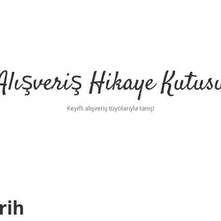
Alışveriş Hikaye Kutus
Keyifli alışveriş tüyolarıyla tanış!
rih